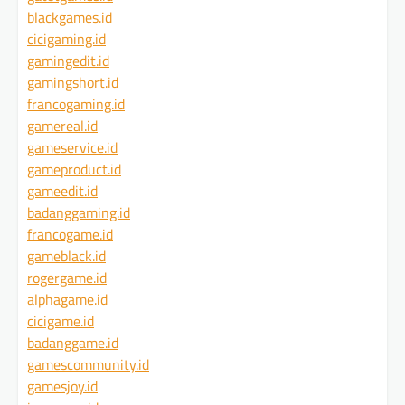
blackgames.id
cicigaming.id
gamingedit.id
gamingshort.id
francogaming.id
gamereal.id
gameservice.id
gameproduct.id
gameedit.id
badanggaming.id
francogame.id
gameblack.id
rogergame.id
alphagame.id
cicigame.id
badanggame.id
gamescommunity.id
gamesjoy.id