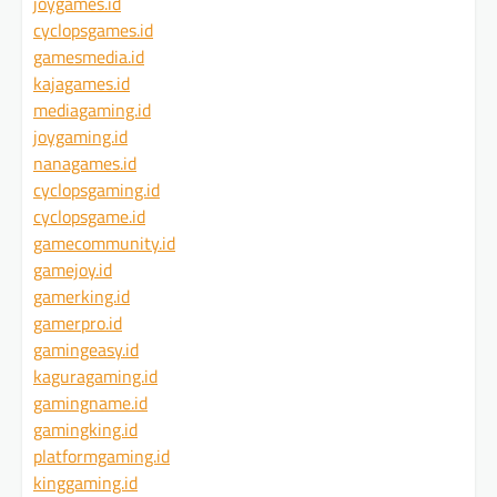
joygames.id
cyclopsgames.id
gamesmedia.id
kajagames.id
mediagaming.id
joygaming.id
nanagames.id
cyclopsgaming.id
cyclopsgame.id
gamecommunity.id
gamejoy.id
gamerking.id
gamerpro.id
gamingeasy.id
kaguragaming.id
gamingname.id
gamingking.id
platformgaming.id
kinggaming.id