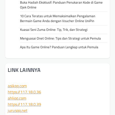
Buka Hadiah Eksklusif: Panduan Penukaran Kode di Game
Ojek Online
10 Cara Teratas untuk Memaksimalkan Pengalaman
Bermain Game Anda dengan Voucher Online UniPin
Kuasai Seni Zuma Online: Tip, Trik, dan Strategi
Menguasai Onet Online: Tips dan Strategi untuk Pemula
Apa Itu Game Online? Panduan Lengkap untuk Pemula
LINK LAINNYA
asikqq.com
https://117.18.0.36
ahliqq.com
https://117.18.0.39
jurusqq.net