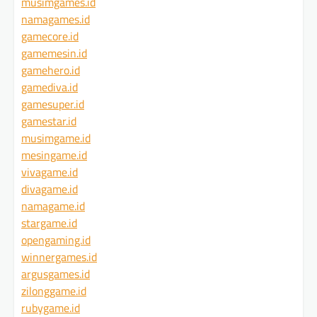
musimgames.id
namagames.id
gamecore.id
gamemesin.id
gamehero.id
gamediva.id
gamesuper.id
gamestar.id
musimgame.id
mesingame.id
vivagame.id
divagame.id
namagame.id
stargame.id
opengaming.id
winnergames.id
argusgames.id
zilonggame.id
rubygame.id