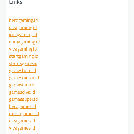
Links
herogaming.id
divagaming.id
indogaming.id
namagaming.id
vivagaming.id
startgaming.id
statusgame.id
gameshero.id
gamesmesin.id
gamesindo.id
gamesdiva.id
gamessuper.id
herogames.id
mesingames.id
divagames.id
vivagames.id