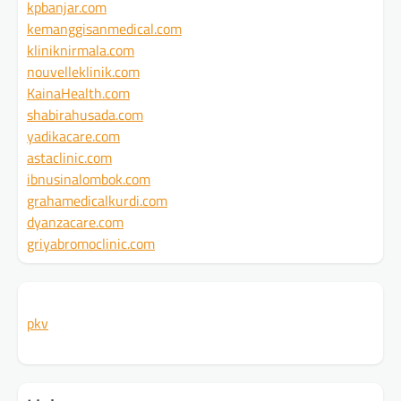
kpbanjar.com
kemanggisanmedical.com
kliniknirmala.com
nouvelleklinik.com
KainaHealth.com
shabirahusada.com
yadikacare.com
astaclinic.com
ibnusinalombok.com
grahamedicalkurdi.com
dyanzacare.com
griyabromoclinic.com
pkv