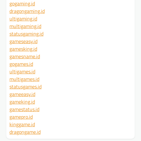
gogaming.id
dragongaming.id
ultigaming.id
multigaming.id
statusgaming.id
gameseasy.id
gamesking.id
gamesname.id
gogames.id
ultigames.id
multigames.id
statusgames.id
gameeasy.id
gameking.id
gamestatus.id
gamepro.id
kinggame.id
dragongame.id