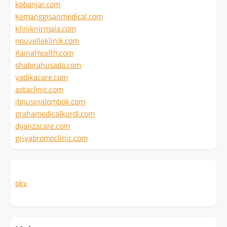
kpbanjar.com
kemanggisanmedical.com
kliniknirmala.com
nouvelleklinik.com
KainaHealth.com
shabirahusada.com
yadikacare.com
astaclinic.com
ibnusinalombok.com
grahamedicalkurdi.com
dyanzacare.com
griyabromoclinic.com
pkv