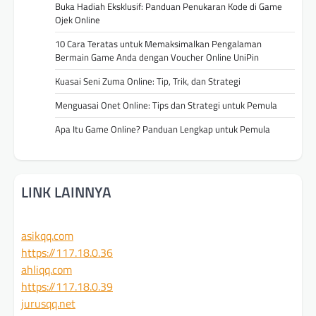
Buka Hadiah Eksklusif: Panduan Penukaran Kode di Game
Ojek Online
10 Cara Teratas untuk Memaksimalkan Pengalaman
Bermain Game Anda dengan Voucher Online UniPin
Kuasai Seni Zuma Online: Tip, Trik, dan Strategi
Menguasai Onet Online: Tips dan Strategi untuk Pemula
Apa Itu Game Online? Panduan Lengkap untuk Pemula
LINK LAINNYA
asikqq.com
https://117.18.0.36
ahliqq.com
https://117.18.0.39
jurusqq.net