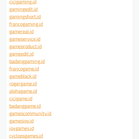
cicigaming.id
gamingedit.id
gamingshort.id
francogaming.id
gamereal.id
gameservice.id
gameproduct.id
gameedit.id
badanggaming.id
francogame.id
gameblack.id
rogergame.id
alphagame.id
cicigame.id
badanggame.id
gamescommunity.id
gamesjoy.id
joygames.id
cyclopsgames.id