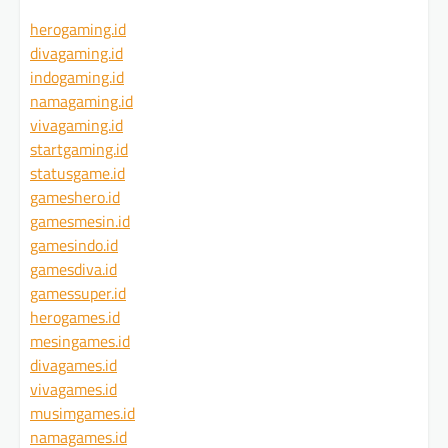
herogaming.id
divagaming.id
indogaming.id
namagaming.id
vivagaming.id
startgaming.id
statusgame.id
gameshero.id
gamesmesin.id
gamesindo.id
gamesdiva.id
gamessuper.id
herogames.id
mesingames.id
divagames.id
vivagames.id
musimgames.id
namagames.id