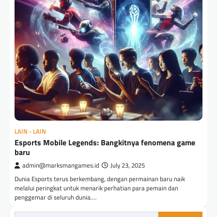
LAIN - LAIN
Esports Mobile Legends: Bangkitnya fenomena game
baru
admin@marksmangames.id
July 23, 2025
Dunia Esports terus berkembang, dengan permainan baru naik
melalui peringkat untuk menarik perhatian para pemain dan
penggemar di seluruh dunia.…