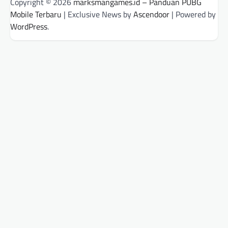
Copyright © 2026
marksmangames.id – Panduan PUBG
Mobile Terbaru
| Exclusive News by
Ascendoor
| Powered by
WordPress
.