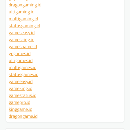
dragongaming.id
ultigaming.id
multigaming.id
statusgaming.id
gameseasy.id
gamesking.id
gamesname.id
gogames.id
ultigames.id
multigames.id
statusgames.id
gameeasy.id
gameking.id
gamestatus.id
gamepro.id
kinggame.id
dragongame.id