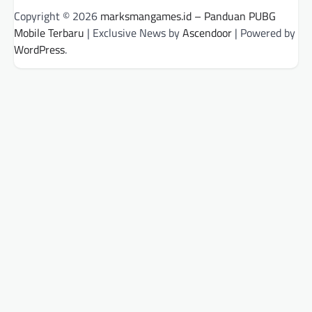
Copyright © 2026
marksmangames.id – Panduan PUBG
Mobile Terbaru
| Exclusive News by
Ascendoor
| Powered by
WordPress
.