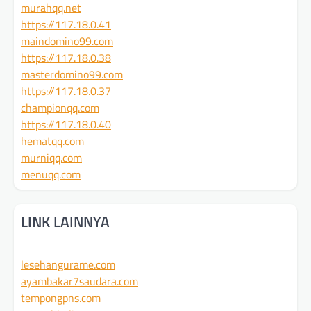
murahqq.net
https://117.18.0.41
maindomino99.com
https://117.18.0.38
masterdomino99.com
https://117.18.0.37
championqq.com
https://117.18.0.40
hematqq.com
murniqq.com
menuqq.com
LINK LAINNYA
lesehangurame.com
ayambakar7saudara.com
tempongpns.com