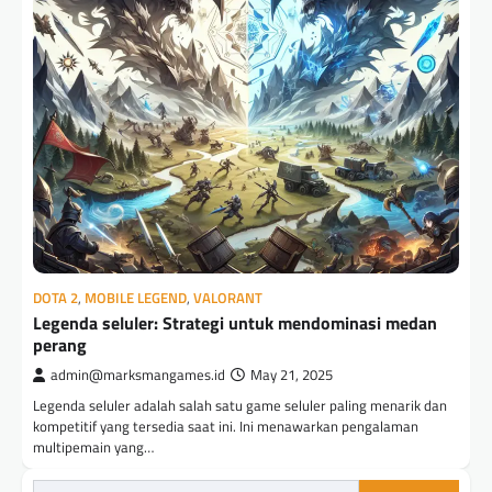
DOTA 2
,
MOBILE LEGEND
,
VALORANT
Legenda seluler: Strategi untuk mendominasi medan
perang
admin@marksmangames.id
May 21, 2025
Legenda seluler adalah salah satu game seluler paling menarik dan
kompetitif yang tersedia saat ini. Ini menawarkan pengalaman
multipemain yang…