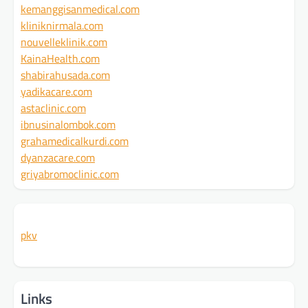
kemanggisanmedical.com
kliniknirmala.com
nouvelleklinik.com
KainaHealth.com
shabirahusada.com
yadikacare.com
astaclinic.com
ibnusinalombok.com
grahamedicalkurdi.com
dyanzacare.com
griyabromoclinic.com
pkv
Links