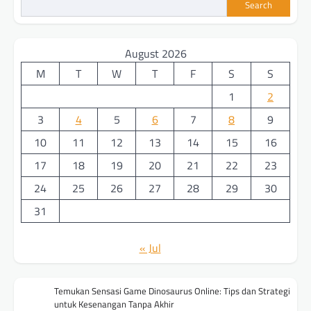
Search
August 2026
M
T
W
T
F
S
S
1
2
3
4
5
6
7
8
9
10
11
12
13
14
15
16
17
18
19
20
21
22
23
24
25
26
27
28
29
30
31
« Jul
Temukan Sensasi Game Dinosaurus Online: Tips dan Strategi
untuk Kesenangan Tanpa Akhir