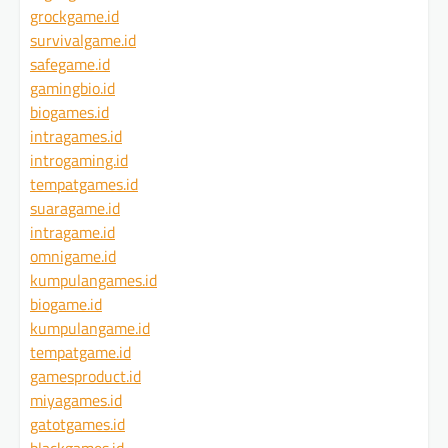
grockgame.id
survivalgame.id
safegame.id
gamingbio.id
biogames.id
intragames.id
introgaming.id
tempatgames.id
suaragame.id
intragame.id
omnigame.id
kumpulangames.id
biogame.id
kumpulangame.id
tempatgame.id
gamesproduct.id
miyagames.id
gatotgames.id
blackgames.id