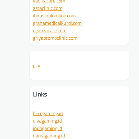
yadikacare.com
astaclinic.com
ibnusinalombok.com
grahamedicalkurdi.com
dyanzacare.com
griyabromoclinic.com
pkv
Links
herogaming.id
divagaming.id
indogaming.id
namagaming.id