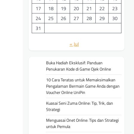
17
18
19
20
21
22
23
24
25
26
27
28
29
30
31
« Jul
Buka Hadiah Eksklusif: Panduan
Penukaran Kode di Game Ojek Online
10 Cara Teratas untuk Memaksimalkan
Pengalaman Bermain Game Anda dengan
Voucher Online UniPin
Kuasai Seni Zuma Online: Tip, Trik, dan
Strategi
Menguasai Onet Online: Tips dan Strategi
untuk Pemula