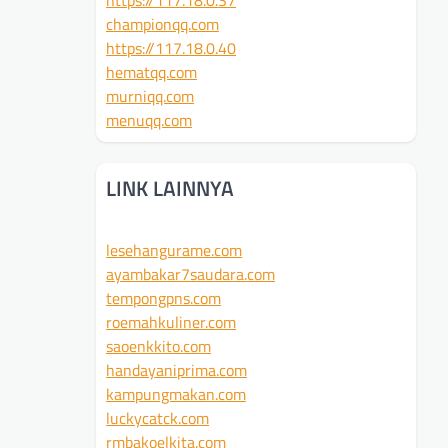
https://117.18.0.37
championqq.com
https://117.18.0.40
hematqq.com
murniqq.com
menuqq.com
LINK LAINNYA
lesehangurame.com
ayambakar7saudara.com
tempongpns.com
roemahkuliner.com
saoenkkito.com
handayaniprima.com
kampungmakan.com
luckycatck.com
rmbakoelkita.com