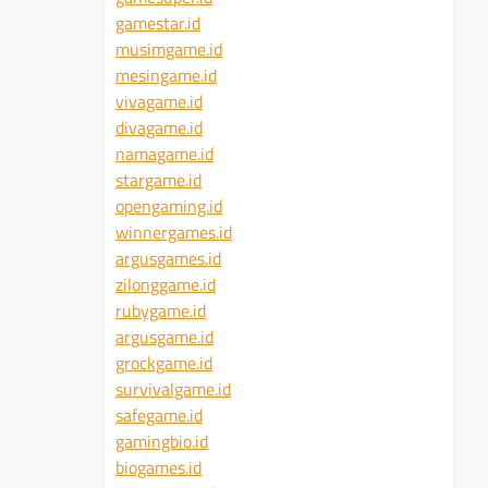
gamestar.id
musimgame.id
mesingame.id
vivagame.id
divagame.id
namagame.id
stargame.id
opengaming.id
winnergames.id
argusgames.id
zilonggame.id
rubygame.id
argusgame.id
grockgame.id
survivalgame.id
safegame.id
gamingbio.id
biogames.id