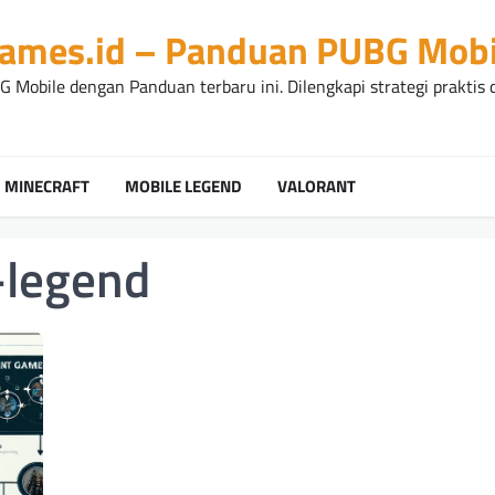
mes.id – Panduan PUBG Mobil
G Mobile dengan Panduan terbaru ini. Dilengkapi strategi praktis
MINECRAFT
MOBILE LEGEND
VALORANT
-legend