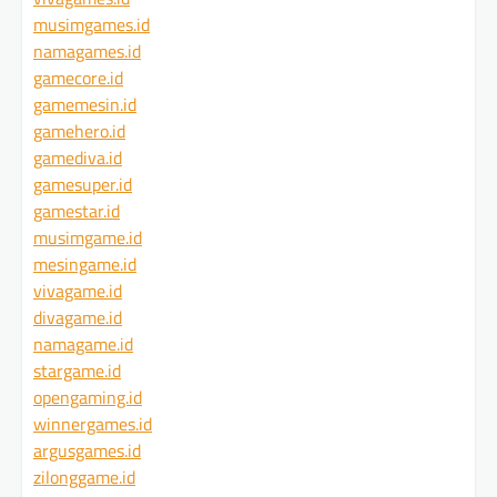
musimgames.id
namagames.id
gamecore.id
gamemesin.id
gamehero.id
gamediva.id
gamesuper.id
gamestar.id
musimgame.id
mesingame.id
vivagame.id
divagame.id
namagame.id
stargame.id
opengaming.id
winnergames.id
argusgames.id
zilonggame.id