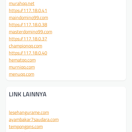
murahqq.net
https://117.18.0.41
maindomino99.com
https://117.18.0.38
masterdomino99.com
https://117.18.0.37
championqq.com
https://117.18.0.40
hematqq.com
murniqq.com
menuqq.com
LINK LAINNYA
lesehangurame.com
ayambakar7saudara.com
tempongpns.com