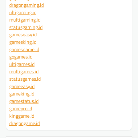
dragongaming.id
ultigaming.id
multigaming.id
statusgaming.id
gameseasy.id
gamesking.id
gamesname.id
gogames.id
ultigames.id
multigames.id
statusgames.id
gameeasy.id
gameking.id
gamestatus.id
gamepro.id
kinggame.id
dragongame.id