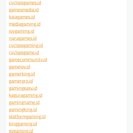
cyclopsgames.id
gamesmedia.id
kajagames.id
mediagaming.id
joygaming.id
nanagames.id
cyclopsgaming.id
cyclopsgame.id
gamecommunity.id
gamejoy.id
gamerking.id
gamerpro.id
gamingeasy.id
kaguragaming.id
gamingname.id
gamingking.id
platformgaming.id
kinggaming.id
gogaming.id