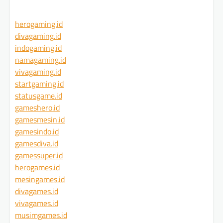
herogaming.id
divagaming.id
indogaming.id
namagaming.id
vivagaming.id
startgaming.id
statusgame.id
gameshero.id
gamesmesin.id
gamesindo.id
gamesdiva.id
gamessuper.id
herogames.id
mesingames.id
divagames.id
vivagames.id
musimgames.id