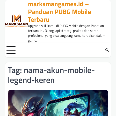
marksmangames.id –
Skip
to
Panduan PUBG Mobile
content
Terbaru
Upgrade skill kamu di PUBG Mobile dengan Panduan
terbaru ini. Dilengkapi strategi praktis dan saran
profesional yang bisa langsung kamu terapkan dalam
game.
Tag:
nama-akun-mobile-
legend-keren