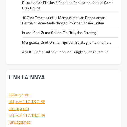
Buka Hadiah Eksklusif: Panduan Penukaran Kode di Game
Ojek Online
10 Cara Teratas untuk Memaksimalkan Pengalaman
Bermain Game Anda dengan Voucher Online UniPin
Kuasai Seni Zuma Online: Tip, Trik, dan Strategi
Menguasai Onet Online: Tips dan Strategi untuk Pemula
Apa Itu Game Online? Panduan Lengkap untuk Pemula
LINK LAINNYA
asikqq.com
https://117.18.0.36
ahliqq.com
https://117.18.0.39
jurusqq.net