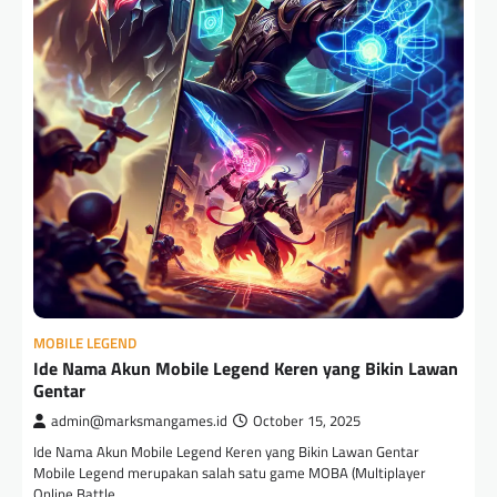
MOBILE LEGEND
Ide Nama Akun Mobile Legend Keren yang Bikin Lawan
Gentar
admin@marksmangames.id
October 15, 2025
Ide Nama Akun Mobile Legend Keren yang Bikin Lawan Gentar
Mobile Legend merupakan salah satu game MOBA (Multiplayer
Online Battle…