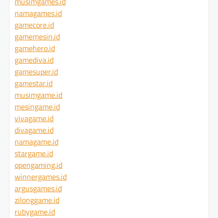
musimgames.id
namagames.id
gamecore.id
gamemesin.id
gamehero.id
gamediva.id
gamesuper.id
gamestar.id
musimgame.id
mesingame.id
vivagame.id
divagame.id
namagame.id
stargame.id
opengaming.id
winnergames.id
argusgames.id
zilonggame.id
rubygame.id