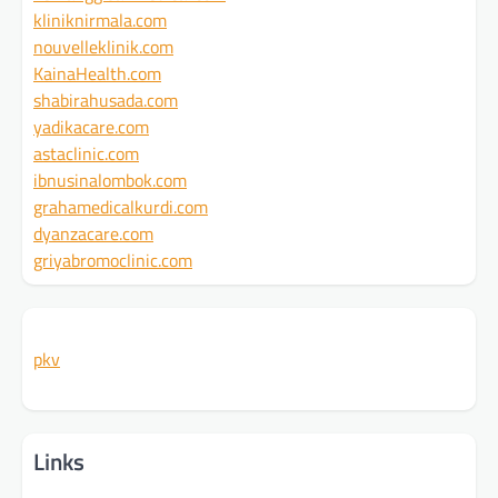
kliniknirmala.com
nouvelleklinik.com
KainaHealth.com
shabirahusada.com
yadikacare.com
astaclinic.com
ibnusinalombok.com
grahamedicalkurdi.com
dyanzacare.com
griyabromoclinic.com
pkv
Links