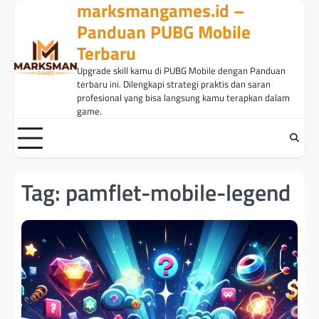
marksmangames.id –
Skip
to
Panduan PUBG Mobile
content
Terbaru
Upgrade skill kamu di PUBG Mobile dengan Panduan
terbaru ini. Dilengkapi strategi praktis dan saran
profesional yang bisa langsung kamu terapkan dalam
game.
Tag:
pamflet-mobile-legend