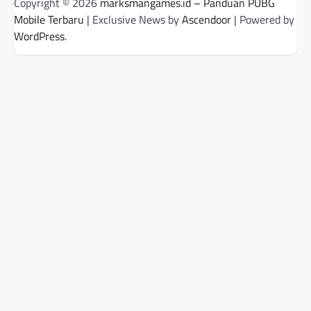
Copyright © 2026
marksmangames.id – Panduan PUBG
Mobile Terbaru
| Exclusive News by
Ascendoor
| Powered by
WordPress
.