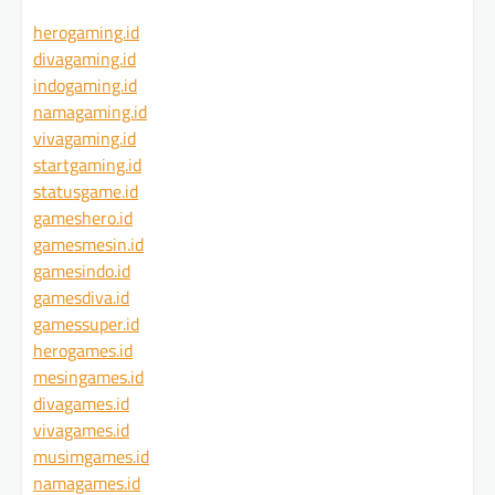
herogaming.id
divagaming.id
indogaming.id
namagaming.id
vivagaming.id
startgaming.id
statusgame.id
gameshero.id
gamesmesin.id
gamesindo.id
gamesdiva.id
gamessuper.id
herogames.id
mesingames.id
divagames.id
vivagames.id
musimgames.id
namagames.id