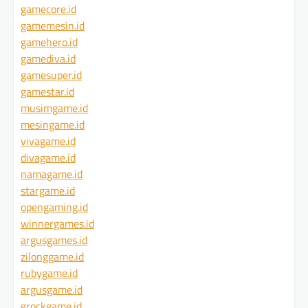
gamecore.id
gamemesin.id
gamehero.id
gamediva.id
gamesuper.id
gamestar.id
musimgame.id
mesingame.id
vivagame.id
divagame.id
namagame.id
stargame.id
opengaming.id
winnergames.id
argusgames.id
zilonggame.id
rubygame.id
argusgame.id
grockgame.id