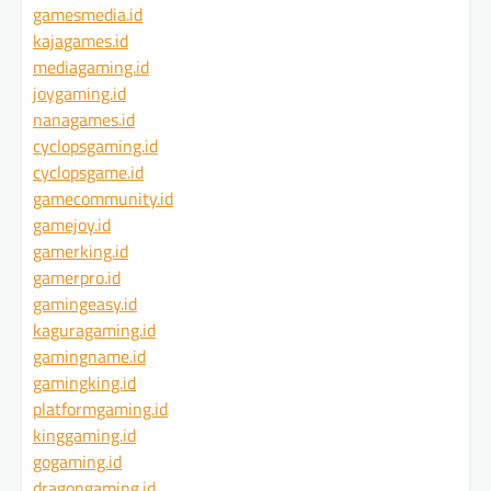
gamesmedia.id
kajagames.id
mediagaming.id
joygaming.id
nanagames.id
cyclopsgaming.id
cyclopsgame.id
gamecommunity.id
gamejoy.id
gamerking.id
gamerpro.id
gamingeasy.id
kaguragaming.id
gamingname.id
gamingking.id
platformgaming.id
kinggaming.id
gogaming.id
dragongaming.id