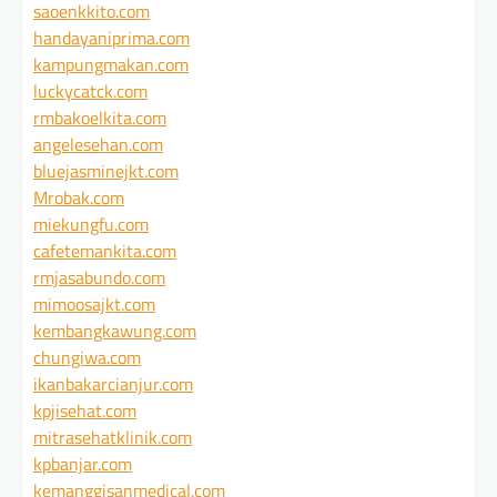
saoenkkito.com
handayaniprima.com
kampungmakan.com
luckycatck.com
rmbakoelkita.com
angelesehan.com
bluejasminejkt.com
Mrobak.com
miekungfu.com
cafetemankita.com
rmjasabundo.com
mimoosajkt.com
kembangkawung.com
chungiwa.com
ikanbakarcianjur.com
kpjisehat.com
mitrasehatklinik.com
kpbanjar.com
kemanggisanmedical.com