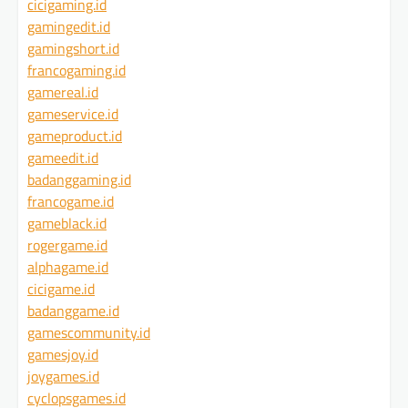
cicigaming.id
gamingedit.id
gamingshort.id
francogaming.id
gamereal.id
gameservice.id
gameproduct.id
gameedit.id
badanggaming.id
francogame.id
gameblack.id
rogergame.id
alphagame.id
cicigame.id
badanggame.id
gamescommunity.id
gamesjoy.id
joygames.id
cyclopsgames.id