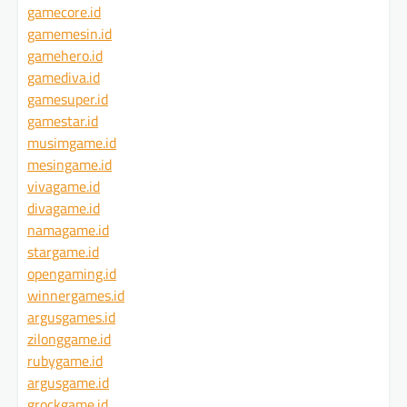
gamecore.id
gamemesin.id
gamehero.id
gamediva.id
gamesuper.id
gamestar.id
musimgame.id
mesingame.id
vivagame.id
divagame.id
namagame.id
stargame.id
opengaming.id
winnergames.id
argusgames.id
zilonggame.id
rubygame.id
argusgame.id
grockgame.id