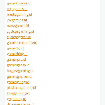
gamesmedia.id
kajagames.id
mediagaming.id
joygaming.id
nanagames.id
cyclopsgaming.id
cyclopsgame.id
gamecommunity.id
gamejoy.id
gamerking.id
gamerpro.id
gamingeasy.id
kaguragaming.id
gamingname.id
gamingking.id
platformgaming.id
kinggaming.id
gogaming.id
dragongaming.id