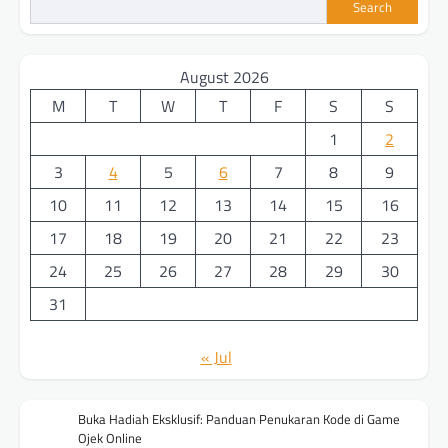
Search
August 2026
M
T
W
T
F
S
S
1
2
3
4
5
6
7
8
9
10
11
12
13
14
15
16
17
18
19
20
21
22
23
24
25
26
27
28
29
30
31
« Jul
Buka Hadiah Eksklusif: Panduan Penukaran Kode di Game
Ojek Online