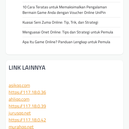
10 Cara Teratas untuk Memaksimalkan Pengalaman
Bermain Game Anda dengan Voucher Online UniPin
Kuasai Seni Zuma Online: Tip, Trik, dan Strategi
Menguasai Onet Online: Tips dan Strategi untuk Pemula
Apa Itu Game Online? Panduan Lengkap untuk Pemula
LINK LAINNYA
asikqq.com
https://117.18.0.36
ahliqq.com
https://117.18.0.39
jurusqq.net
https://117.18.0.42
murahqq.net