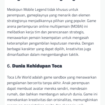
Meskipun Mobile Legend tidak khusus untuk
perempuan, gameplaynya yang menarik dan elemen
strategisnya menjadikannya pilihan yang populer. Game
arena pertempuran online multipemain (MOBA) ini
melibatkan kerja tim dan perencanaan strategis,
menawarkan pemain kesempatan untuk mengasah
keterampilan pengambilan keputusan mereka. Dengan
berbagai karakter yang dapat dipilih, kreativitas juga
dimanfaatkan dalam mengembangkan taktik.
6.
Dunia Kehidupan Toca
Toca Life World adalah game sandbox yang menawarkan
pengalaman bercerita tanpa akhir. Anak perempuan
dapat membuat avatar mereka sendiri, mendesain
rumah, dan bahkan membangun seluruh dunia. Game ini
menekankan kreativitas dan orisinalitas, memungkinkan