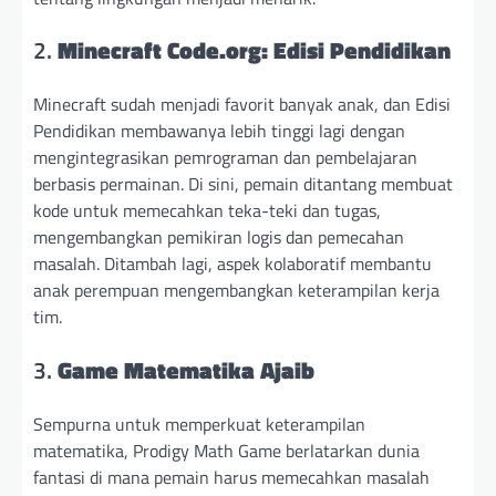
2.
Minecraft Code.org: Edisi Pendidikan
Minecraft sudah menjadi favorit banyak anak, dan Edisi
Pendidikan membawanya lebih tinggi lagi dengan
mengintegrasikan pemrograman dan pembelajaran
berbasis permainan. Di sini, pemain ditantang membuat
kode untuk memecahkan teka-teki dan tugas,
mengembangkan pemikiran logis dan pemecahan
masalah. Ditambah lagi, aspek kolaboratif membantu
anak perempuan mengembangkan keterampilan kerja
tim.
3.
Game Matematika Ajaib
Sempurna untuk memperkuat keterampilan
matematika, Prodigy Math Game berlatarkan dunia
fantasi di mana pemain harus memecahkan masalah