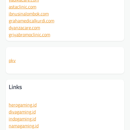
astaclinic.com
ibnusinalombok.com
grahamedicalkurdi.com
dyanzacare.com
griyabromoclinic.com
pkv
Links
herogaming.id
divagaming.id
indogaming.id
namagaming.id