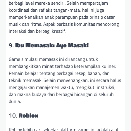
berbagi level mereka sendiri. Selain mempertajam
koordinasi dan refleks tangan-mata, hal ini juga
memperkenalkan anak perempuan pada prinsip dasar
musik dan ritme. Aspek berbasis komunitas mendorong
interaksi dan berbagi kreatif.
9.
Ibu Memasak: Ayo Masak!
Game simulasi memasak ini dirancang untuk
membangkitkan minat terhadap keterampilan kuliner.
Pemain belajar tentang berbagai resep, bahan, dan
teknik memasak. Selain menyenangkan, ini secara halus
mengajarkan manajemen waktu, mengikuti instruksi,
dan makna budaya dari berbagai hidangan di seluruh
dunia.
10.
Roblox
Roblox lebih dari sekedar platform game; ini adalah alat