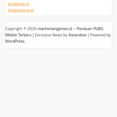
kinggame.id
dragongame.id
Copyright © 2026
marksmangames.id – Panduan PUBG
Mobile Terbaru
| Exclusive News by
Ascendoor
| Powered by
WordPress
.