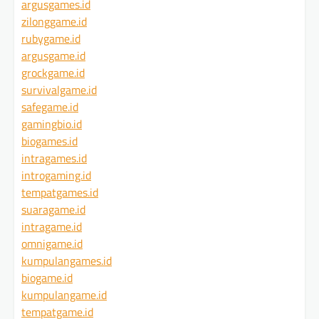
argusgames.id
zilonggame.id
rubygame.id
argusgame.id
grockgame.id
survivalgame.id
safegame.id
gamingbio.id
biogames.id
intragames.id
introgaming.id
tempatgames.id
suaragame.id
intragame.id
omnigame.id
kumpulangames.id
biogame.id
kumpulangame.id
tempatgame.id