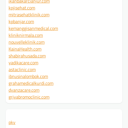
ikanbakarcianjur.com
kpjisehat.com
mitrasehatklinik.com
kpbanjar.com
kemanggisanmedical.com
kliniknirmala.com
nouvelleklinik.com
KainaHealth.com
shabirahusada.com
yadikacare.com
astaclinic.com
ibnusinalombok.com
grahamedicalkurdi.com
dyanzacare.com
griyabromoclinic.com
pkv