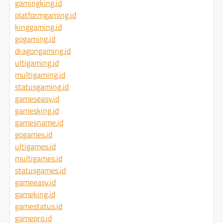
gamingking.id
platformgaming.id
kinggaming.id
gogaming.id
dragongaming.id
ultigaming.id
multigaming.id
statusgaming.id
gameseasy.id
gamesking.id
gamesname.id
gogames.id
ultigames.id
multigames.id
statusgames.id
gameeasy.id
gameking.id
gamestatus.id
gamepro.id