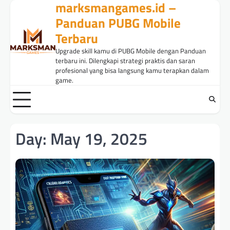
marksmangames.id –
Skip
to
Panduan PUBG Mobile
content
Terbaru
Upgrade skill kamu di PUBG Mobile dengan Panduan
terbaru ini. Dilengkapi strategi praktis dan saran
profesional yang bisa langsung kamu terapkan dalam
game.
Day:
May 19, 2025