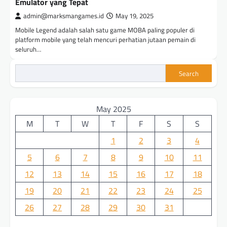
Emulator yang Tepat
admin@marksmangames.id
May 19, 2025
Mobile Legend adalah salah satu game MOBA paling populer di
platform mobile yang telah mencuri perhatian jutaan pemain di
seluruh…
Search
May 2025
M
T
W
T
F
S
S
1
2
3
4
5
6
7
8
9
10
11
12
13
14
15
16
17
18
19
20
21
22
23
24
25
26
27
28
29
30
31