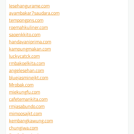
lesehangurame.com
ayambakar7saudara.com
tempongpns.com
roemahkuliner.com
saoenkkito.com
handayaniprima.com
kampungmakan.com
luckycatck.com
rmbakoelkita.com
angelesehan.com
bluejasminejkt.com
Mrobak.com
miekungfu.com
cafetemankita.com
rmjasabundo.com
mimoosajkt.com
kembangkawung.com
chungiwa.com