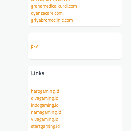
grahamedicalkurdi.com
dyanzacare.com
griyabromoclinic.com
pkv
Links
herogaming.id
divagaming.id
indogaming.id
namagaming.id
vivagaming.id
startgaming.id