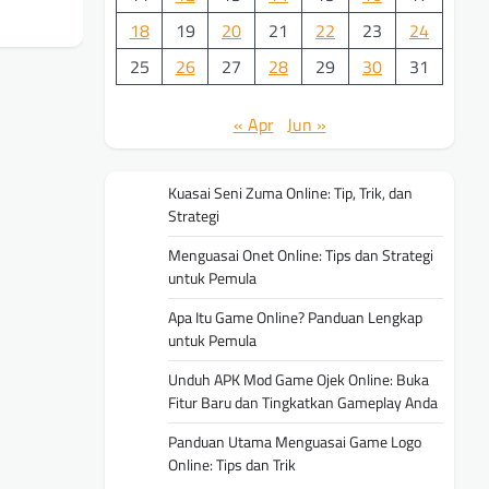
18
19
20
21
22
23
24
25
26
27
28
29
30
31
« Apr
Jun »
Kuasai Seni Zuma Online: Tip, Trik, dan
Strategi
Menguasai Onet Online: Tips dan Strategi
untuk Pemula
Apa Itu Game Online? Panduan Lengkap
untuk Pemula
Unduh APK Mod Game Ojek Online: Buka
Fitur Baru dan Tingkatkan Gameplay Anda
Panduan Utama Menguasai Game Logo
Online: Tips dan Trik