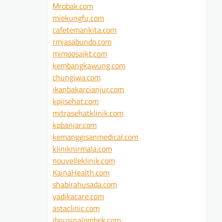
Mrobak.com
miekungfu.com
cafetemankita.com
rmjasabundo.com
mimoosajkt.com
kembangkawung.com
chungiwa.com
ikanbakarcianjur.com
kpjisehat.com
mitrasehatklinik.com
kpbanjar.com
kemanggisanmedical.com
kliniknirmala.com
nouvelleklinik.com
KainaHealth.com
shabirahusada.com
yadikacare.com
astaclinic.com
ibnusinalombok.com