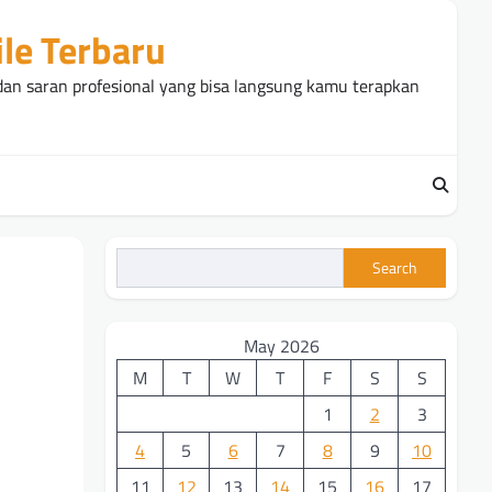
e Terbaru
 dan saran profesional yang bisa langsung kamu terapkan
Search
May 2026
M
T
W
T
F
S
S
1
2
3
4
5
6
7
8
9
10
11
12
13
14
15
16
17