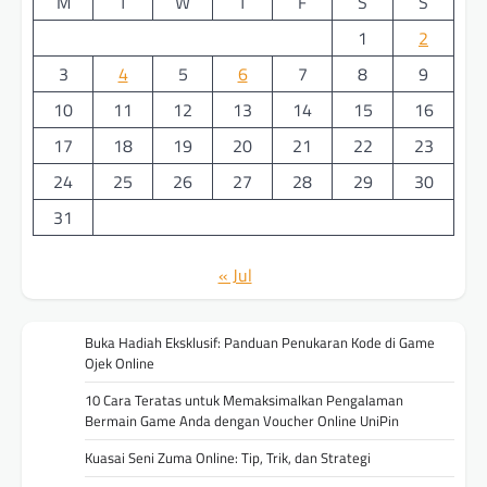
M
T
W
T
F
S
S
1
2
3
4
5
6
7
8
9
10
11
12
13
14
15
16
17
18
19
20
21
22
23
24
25
26
27
28
29
30
31
« Jul
Buka Hadiah Eksklusif: Panduan Penukaran Kode di Game
Ojek Online
10 Cara Teratas untuk Memaksimalkan Pengalaman
Bermain Game Anda dengan Voucher Online UniPin
Kuasai Seni Zuma Online: Tip, Trik, dan Strategi