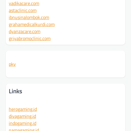
yadikacare.com
astaclinic.com
ibnusinalombok.com
grahamedicalkurdi.com
dyanzacare.com
griyabromoclinic.com
pkv
Links
herogaming.id
divagaming.id
indogaming.id
namagaming.id