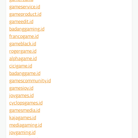
gameservice.id
gameproduct.id
gameedit.id
badanggaming.id
francogame.id
gameblack.id
rogergame.id
alphagame.id
cicigame.id
badanggame.id
gamescommunity.id
gamesjoy.id
joygames.id
cyclopsgames.id
gamesmedia.id
kajagames.id
mediagaming.id
joygaming.id