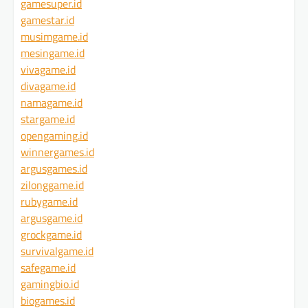
gamesuper.id
gamestar.id
musimgame.id
mesingame.id
vivagame.id
divagame.id
namagame.id
stargame.id
opengaming.id
winnergames.id
argusgames.id
zilonggame.id
rubygame.id
argusgame.id
grockgame.id
survivalgame.id
safegame.id
gamingbio.id
biogames.id