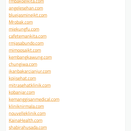
rmbakoelkita.com
angelesehan.com
bluejasminejkt.com
Mrobak.com
miekungfu.com
cafetemankita.com
rmjasabundo.com
mimoosajkt.com
kembangkawung.com
chungiwa.com
ikanbakarcianjur.com
kpjisehat.com
mitrasehatklinik.com
kpbanjar.com
kemanggisanmedical.com
kliniknirmala.com
nouvelleklinik.com
KainaHealth.com
shabirahusada.com