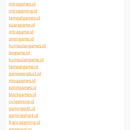
intragames.id
introgaming.id
tempatgames.id
suaragame.id
intragame.id
omnigame.id
kumpulangames.id
biogame.id
kumpulangame.id
tempatgame.id
gamesproduct.id
miyagames.id
gatotgames.id
blackgames.id
cicigaming.id
gamingedit.id
gamingshort.id
francogaming.id
gamereal.id