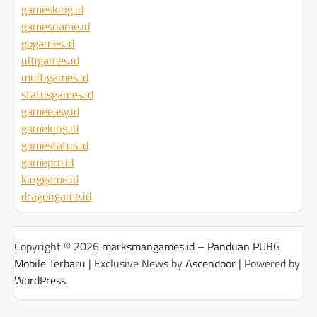
gamesking.id
gamesname.id
gogames.id
ultigames.id
multigames.id
statusgames.id
gameeasy.id
gameking.id
gamestatus.id
gamepro.id
kinggame.id
dragongame.id
Copyright © 2026
marksmangames.id – Panduan PUBG
Mobile Terbaru
| Exclusive News by
Ascendoor
| Powered by
WordPress
.