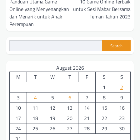
navigation
Panduan Utama Game
10 Game Online Terbaik
Online yang Menyenangkan
untuk Sesi Mabar Bersama
dan Menarik untuk Anak
Teman Tahun 2023
Perempuan
Search
August 2026
M
T
W
T
F
S
S
1
2
3
4
5
6
7
8
9
10
11
12
13
14
15
16
17
18
19
20
21
22
23
24
25
26
27
28
29
30
31