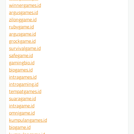
winnergames.id
argusgames.id
zilonggame.id
rubygame.id
argusgame.id
grockgame.id
survivalgame.id
safegame.id
gamingbio.id
biogames.id
intragames.id
introgaming.id
tempatgames.id
suaragame.id
intragame.id
omnigame.id
kumpulangames.id
biogame.id