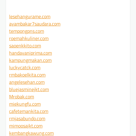
lesehangurame.com
ayambakar7saudara.com
tempongpns.com
roemahkuliner.com
saoenkkito.com
handayaniprima.com
kampungmakan.com
luckycatck.com
rmbakoelkita.com
angelesehan.com
bluejasminejkt.com
Mrobak.com
miekungfu.com
cafetemankita.com
rmjasabundo.com
mimoosajkt.com
kembangkawung.com