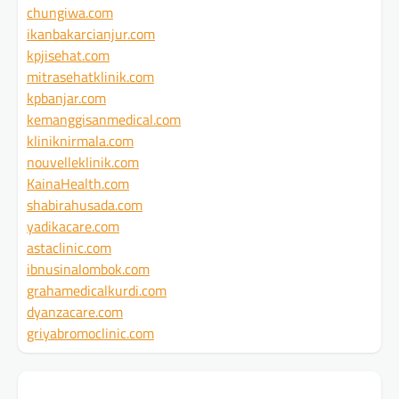
chungiwa.com
ikanbakarcianjur.com
kpjisehat.com
mitrasehatklinik.com
kpbanjar.com
kemanggisanmedical.com
kliniknirmala.com
nouvelleklinik.com
KainaHealth.com
shabirahusada.com
yadikacare.com
astaclinic.com
ibnusinalombok.com
grahamedicalkurdi.com
dyanzacare.com
griyabromoclinic.com