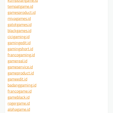
kumpulangame.id
tempatgame.id
gamesproduct.id
miyagames.id
gatotgames.id
blackgames.id
cicigaming.id
gamingedit.id
gamingshort.id
francogaming.id
gamereal.id
gameservice.id
gameproduct.id
gameedit.id
badanggaming.id
francogame.id
gameblack.id
rogergame.id
alphagame.id