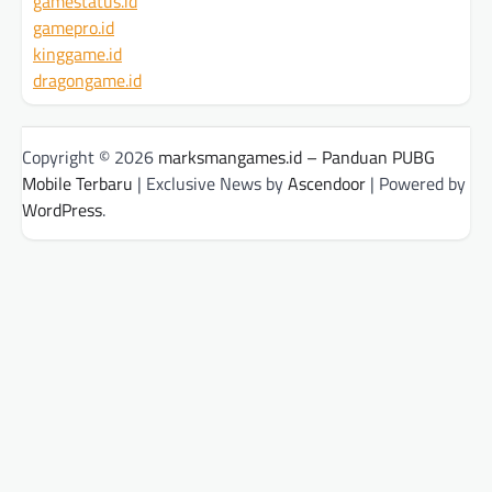
gamestatus.id
gamepro.id
kinggame.id
dragongame.id
Copyright © 2026
marksmangames.id – Panduan PUBG
Mobile Terbaru
| Exclusive News by
Ascendoor
| Powered by
WordPress
.