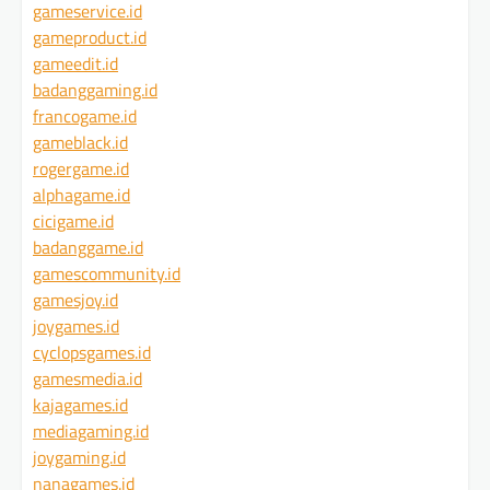
gameservice.id
gameproduct.id
gameedit.id
badanggaming.id
francogame.id
gameblack.id
rogergame.id
alphagame.id
cicigame.id
badanggame.id
gamescommunity.id
gamesjoy.id
joygames.id
cyclopsgames.id
gamesmedia.id
kajagames.id
mediagaming.id
joygaming.id
nanagames.id