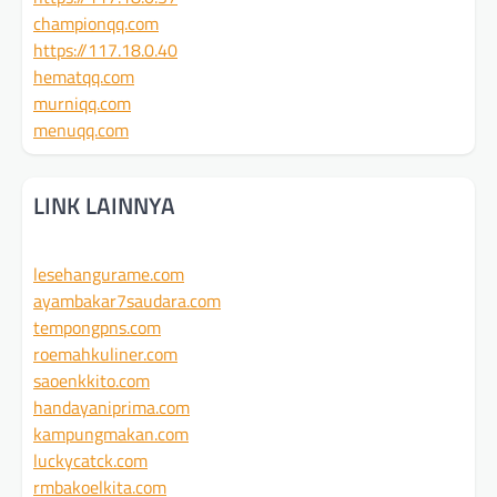
championqq.com
https://117.18.0.40
hematqq.com
murniqq.com
menuqq.com
LINK LAINNYA
lesehangurame.com
ayambakar7saudara.com
tempongpns.com
roemahkuliner.com
saoenkkito.com
handayaniprima.com
kampungmakan.com
luckycatck.com
rmbakoelkita.com