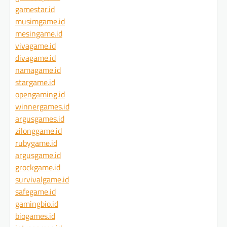
gamestar.id
musimgame.id
mesingame.id
vivagame.id
divagame.id
namagame.id
stargame.id
opengaming.id
winnergames.id
argusgames.id
zilonggame.id
rubygame.id
argusgame.id
grockgame.id
survivalgame.id
safegame.id
gamingbio.id
biogames.id