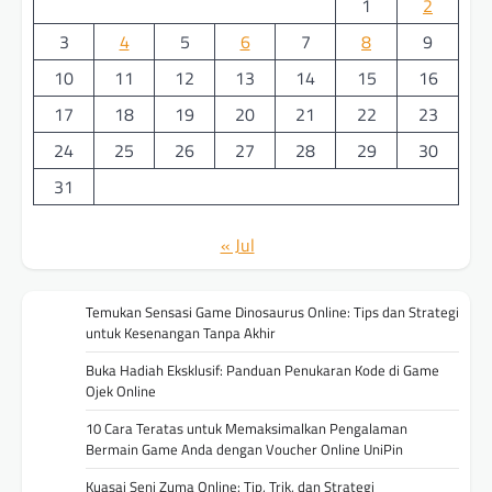
1
2
3
4
5
6
7
8
9
10
11
12
13
14
15
16
17
18
19
20
21
22
23
24
25
26
27
28
29
30
31
« Jul
Temukan Sensasi Game Dinosaurus Online: Tips dan Strategi
untuk Kesenangan Tanpa Akhir
Buka Hadiah Eksklusif: Panduan Penukaran Kode di Game
Ojek Online
10 Cara Teratas untuk Memaksimalkan Pengalaman
Bermain Game Anda dengan Voucher Online UniPin
Kuasai Seni Zuma Online: Tip, Trik, dan Strategi