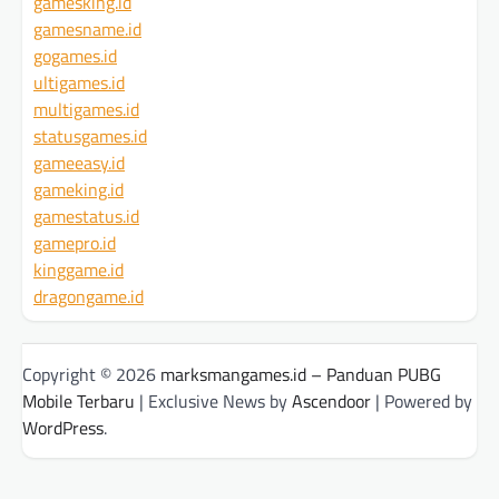
gamesking.id
gamesname.id
gogames.id
ultigames.id
multigames.id
statusgames.id
gameeasy.id
gameking.id
gamestatus.id
gamepro.id
kinggame.id
dragongame.id
Copyright © 2026
marksmangames.id – Panduan PUBG
Mobile Terbaru
| Exclusive News by
Ascendoor
| Powered by
WordPress
.