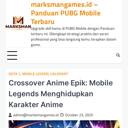
marksmangames.id –
Skip
to
Panduan PUBG Mobile
content
Terbaru
Upgrade skill kamu di PUBG Mobile dengan Panduan
terbaru ini. Dilengkapi strategi praktis dan saran
profesional yang bisa langsung kamu terapkan dalam
game.
DOTA 2
,
MOBILE LEGEND
,
VALORANT
Crossover Anime Epik: Mobile
Legends Menghidupkan
Karakter Anime
admin@marksmangames.id
October 23, 2025