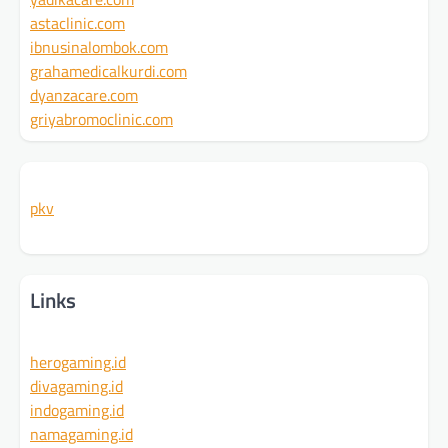
astaclinic.com
ibnusinalombok.com
grahamedicalkurdi.com
dyanzacare.com
griyabromoclinic.com
pkv
Links
herogaming.id
divagaming.id
indogaming.id
namagaming.id