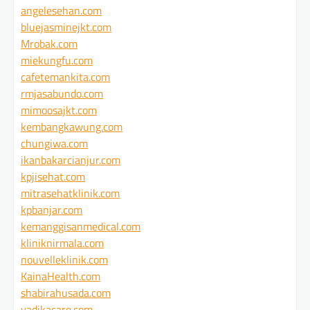
angelesehan.com
bluejasminejkt.com
Mrobak.com
miekungfu.com
cafetemankita.com
rmjasabundo.com
mimoosajkt.com
kembangkawung.com
chungiwa.com
ikanbakarcianjur.com
kpjisehat.com
mitrasehatklinik.com
kpbanjar.com
kemanggisanmedical.com
kliniknirmala.com
nouvelleklinik.com
KainaHealth.com
shabirahusada.com
yadikacare.com