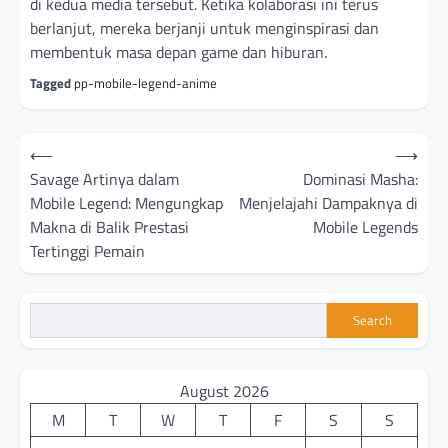
di kedua media tersebut. Ketika kolaborasi ini terus
berlanjut, mereka berjanji untuk menginspirasi dan
membentuk masa depan game dan hiburan.
Tagged
pp-mobile-legend-anime
Post
⟵
⟶
navigation
Savage Artinya dalam
Dominasi Masha:
Mobile Legend: Mengungkap
Menjelajahi Dampaknya di
Makna di Balik Prestasi
Mobile Legends
Tertinggi Pemain
Search
August 2026
M
T
W
T
F
S
S