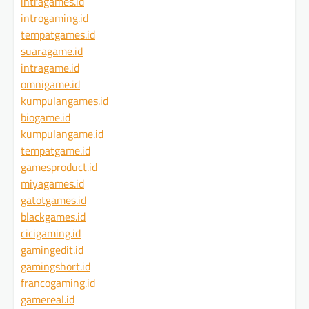
intragames.id
introgaming.id
tempatgames.id
suaragame.id
intragame.id
omnigame.id
kumpulangames.id
biogame.id
kumpulangame.id
tempatgame.id
gamesproduct.id
miyagames.id
gatotgames.id
blackgames.id
cicigaming.id
gamingedit.id
gamingshort.id
francogaming.id
gamereal.id