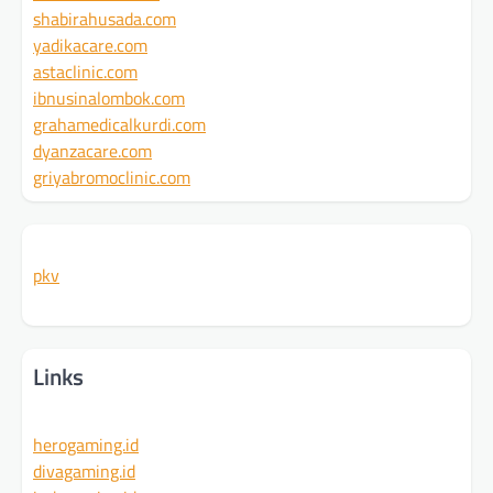
shabirahusada.com
yadikacare.com
astaclinic.com
ibnusinalombok.com
grahamedicalkurdi.com
dyanzacare.com
griyabromoclinic.com
pkv
Links
herogaming.id
divagaming.id