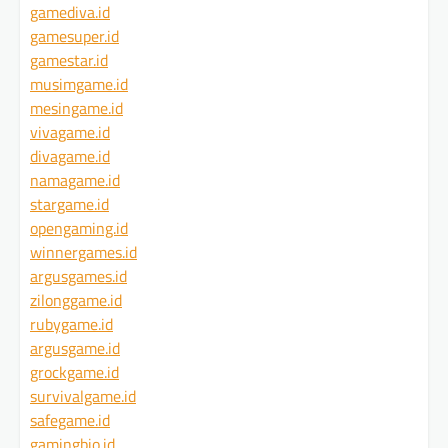
gamediva.id
gamesuper.id
gamestar.id
musimgame.id
mesingame.id
vivagame.id
divagame.id
namagame.id
stargame.id
opengaming.id
winnergames.id
argusgames.id
zilonggame.id
rubygame.id
argusgame.id
grockgame.id
survivalgame.id
safegame.id
gamingbio.id