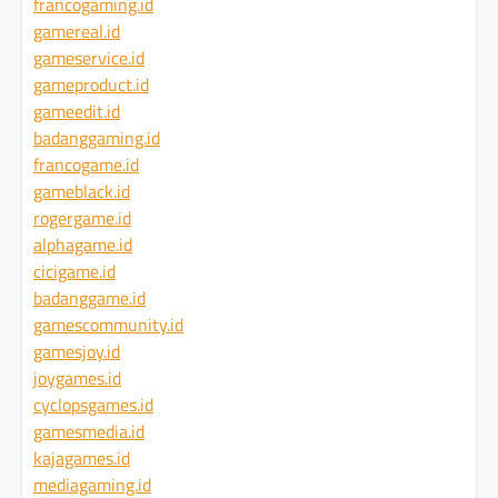
francogaming.id
gamereal.id
gameservice.id
gameproduct.id
gameedit.id
badanggaming.id
francogame.id
gameblack.id
rogergame.id
alphagame.id
cicigame.id
badanggame.id
gamescommunity.id
gamesjoy.id
joygames.id
cyclopsgames.id
gamesmedia.id
kajagames.id
mediagaming.id