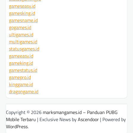
gameseasy.id
gamesking.id
gamesname.id
gogames.id
ultigames.id
multigames.id
statusgames.id
gameeasy.id
gameking.id
gamestatus.id
gamepro.id
kinggame.id
dragongame.id
Copyright © 2026
marksmangames.id – Panduan PUBG
Mobile Terbaru
| Exclusive News by
Ascendoor
| Powered by
WordPress
.