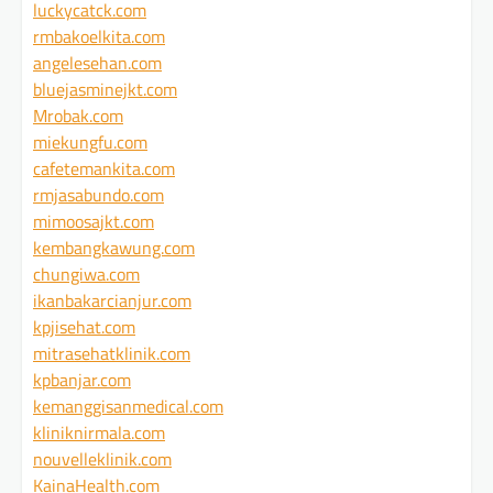
luckycatck.com
rmbakoelkita.com
angelesehan.com
bluejasminejkt.com
Mrobak.com
miekungfu.com
cafetemankita.com
rmjasabundo.com
mimoosajkt.com
kembangkawung.com
chungiwa.com
ikanbakarcianjur.com
kpjisehat.com
mitrasehatklinik.com
kpbanjar.com
kemanggisanmedical.com
kliniknirmala.com
nouvelleklinik.com
KainaHealth.com