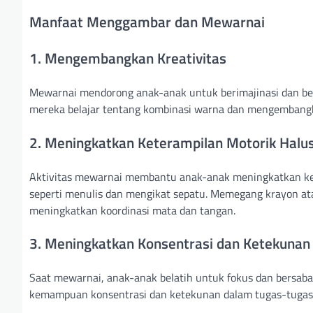
Manfaat Menggambar dan Mewarnai
1. Mengembangkan Kreativitas
Mewarnai mendorong anak-anak untuk berimajinasi dan be
mereka belajar tentang kombinasi warna dan mengembangka
2. Meningkatkan Keterampilan Motorik Halu
Aktivitas mewarnai membantu anak-anak meningkatkan kete
seperti menulis dan mengikat sepatu. Memegang krayon ata
meningkatkan koordinasi mata dan tangan.
3. Meningkatkan Konsentrasi dan Ketekunan
Saat mewarnai, anak-anak belatih untuk fokus dan bersa
kemampuan konsentrasi dan ketekunan dalam tugas-tugas 