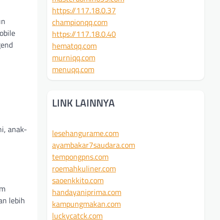
https://117.18.0.37
un
championqq.com
obile
https://117.18.0.40
gend
hematqq.com
murniqq.com
menuqq.com
LINK LAINNYA
i, anak-
lesehangurame.com
ayambakar7saudara.com
tempongpns.com
roemahkuliner.com
saoenkkito.com
am
handayaniprima.com
an lebih
kampungmakan.com
luckycatck.com