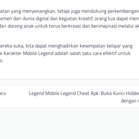
giatan yang menyenangkan, tetapi juga mendukung perkembangan
men dari dunia digital dan kegiatan kreatif, orang tua dapat me
i dorong anak untuk terus berkreasi dan berimajinasi melalui ak
reka suka, kita dapat menghadirkan kesempatan belajar yang
arakter Mobile Legend adalah salah satu cara efektif untuk
n.
aru
Legend Mobile Legend Cheat Apk: Buka Kunci Hidden
dengan