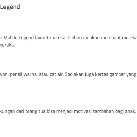
 Legend
 Mobile Legend favorit mereka. Pilihan ini akan membuat mereka
mereka.
on, pensil warna, atau cat air. Sediakan juga kertas gambar yang
ngan dari orang tua bisa menjadi motivasi tambahan bagi anak,