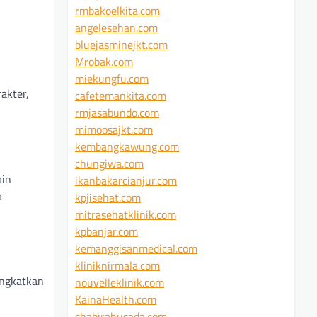
rmbakoelkita.com
angelesehan.com
bluejasminejkt.com
Mrobak.com
miekungfu.com
akter,
cafetemankita.com
rmjasabundo.com
mimoosajkt.com
kembangkawung.com
chungiwa.com
ain
ikanbakarcianjur.com
a
kpjisehat.com
mitrasehatklinik.com
kpbanjar.com
kemanggisanmedical.com
kliniknirmala.com
ingkatkan
nouvelleklinik.com
KainaHealth.com
shabirahusada.com