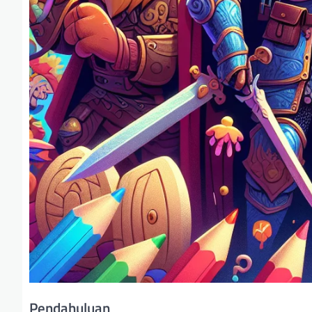
Pendahuluan