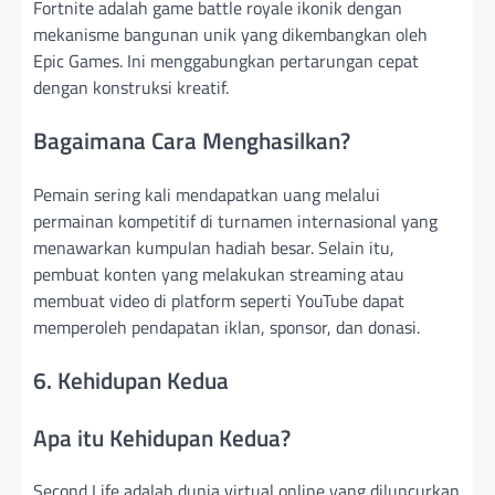
Fortnite adalah game battle royale ikonik dengan
mekanisme bangunan unik yang dikembangkan oleh
Epic Games. Ini menggabungkan pertarungan cepat
dengan konstruksi kreatif.
Bagaimana Cara Menghasilkan?
Pemain sering kali mendapatkan uang melalui
permainan kompetitif di turnamen internasional yang
menawarkan kumpulan hadiah besar. Selain itu,
pembuat konten yang melakukan streaming atau
membuat video di platform seperti YouTube dapat
memperoleh pendapatan iklan, sponsor, dan donasi.
6. Kehidupan Kedua
Apa itu Kehidupan Kedua?
Second Life adalah dunia virtual online yang diluncurkan