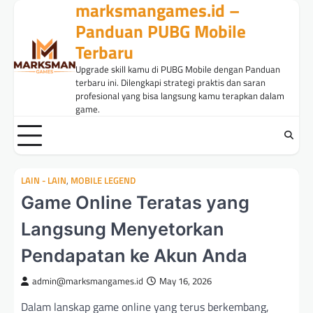
marksmangames.id –
Skip
to
Panduan PUBG Mobile
content
Terbaru
Upgrade skill kamu di PUBG Mobile dengan Panduan
terbaru ini. Dilengkapi strategi praktis dan saran
profesional yang bisa langsung kamu terapkan dalam
game.
LAIN - LAIN
,
MOBILE LEGEND
Game Online Teratas yang
Langsung Menyetorkan
Pendapatan ke Akun Anda
admin@marksmangames.id
May 16, 2026
Dalam lanskap game online yang terus berkembang,