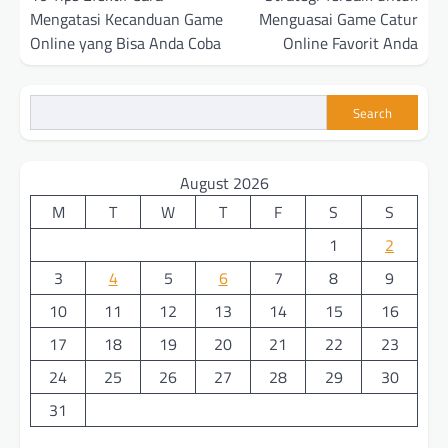
Mengatasi Kecanduan Game
Menguasai Game Catur
Online yang Bisa Anda Coba
Online Favorit Anda
Search
August 2026
M
T
W
T
F
S
S
1
2
3
4
5
6
7
8
9
10
11
12
13
14
15
16
17
18
19
20
21
22
23
24
25
26
27
28
29
30
31