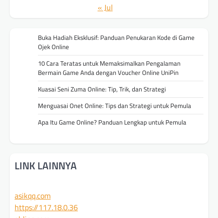
« Jul
Buka Hadiah Eksklusif: Panduan Penukaran Kode di Game
Ojek Online
10 Cara Teratas untuk Memaksimalkan Pengalaman
Bermain Game Anda dengan Voucher Online UniPin
Kuasai Seni Zuma Online: Tip, Trik, dan Strategi
Menguasai Onet Online: Tips dan Strategi untuk Pemula
Apa Itu Game Online? Panduan Lengkap untuk Pemula
LINK LAINNYA
asikqq.com
https://117.18.0.36