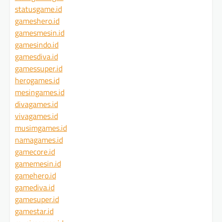
statusgame.id
gameshero.id
gamesmesin.id
gamesindo.id
gamesdiva.id
gamessuper.id
herogames.id
mesingames.id
divagames.id
vivagames.id
musimgames.id
namagames.id
gamecore.id
gamemesin.id
gamehero.id
gamediva.id
gamesuper.id
gamestar.id