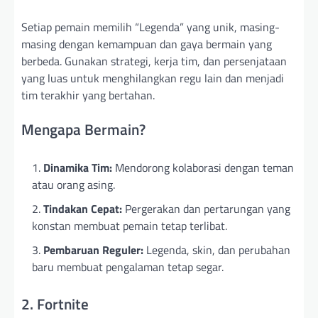
Setiap pemain memilih “Legenda” yang unik, masing-
masing dengan kemampuan dan gaya bermain yang
berbeda. Gunakan strategi, kerja tim, dan persenjataan
yang luas untuk menghilangkan regu lain dan menjadi
tim terakhir yang bertahan.
Mengapa Bermain?
Dinamika Tim:
Mendorong kolaborasi dengan teman
atau orang asing.
Tindakan Cepat:
Pergerakan dan pertarungan yang
konstan membuat pemain tetap terlibat.
Pembaruan Reguler:
Legenda, skin, dan perubahan
baru membuat pengalaman tetap segar.
2. Fortnite