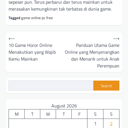
sepeser pun. Terus perbarui dan terus mainkan untuk
merasakan kemungkinan tak terbatas di dunia game.
Tagged
game online pc free
Post
⟵
⟶
navigation
10 Game Horor Online
Panduan Utama Game
Menakutkan yang Wajib
Online yang Menyenangkan
Kamu Mainkan
dan Menarik untuk Anak
Perempuan
Search
August 2026
M
T
W
T
F
S
S
1
2