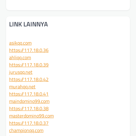
LINK LAINNYA
asikqq.com
https://117.18.0.36
ahliqq.com
https://117.18.0.39
jurusqq.net
https://117.18.0.42
murahqq.net
https://117.18.0.41
maindomino99.com
https://117.18.0.38
masterdomino99.com
https://117.18.0.37
championqq.com