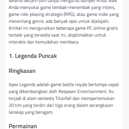
selama berjam-jam tanpa menguras dompet Anda. Baik
Anda menyukai game tembak-menembak yang intens,
game role-playing strategis (RPG), atau game indie yang
menentang genre, ada banyak opsi untuk dijelajahi.
Artikel ini menguraikan beberapa game PC online gratis
terbaik yang tersedia saat ini, dioptimalkan untuk
interaksi dan kemudahan membaca.
1. Legenda Puncak
Ringkasan
Apex Legends adalah game battle royale bertempo cepat
yang dikembangkan oleh Respawn Entertainment. Itu
terjadi di alam semesta Titanfall dan mempertemukan
20 tim yang terdiri dari tiga orang dalam serangkaian
lanskap yang beragam.
Permainan