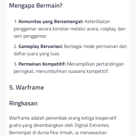
Mengapa Bermain?
Komunitas yang Bersemangat:
Keterlibatan
penggemar secara konstan melalui acara, cosplay, dan
seni penggemar.
Gameplay Bervariasi:
Berbagai mode permainan dan
daftar juara yang luas.
Permainan Kompetitif:
Menampilkan pertandingan
peringkat, menumbuhkan suasana kompetitif.
5. Warframe
Ringkasan
Warframe adalah penembak orang ketiga kooperatif
gratis yang dikembangkan oleh Digital Extremes.
Bertempat di dunia fiksi ilmiah, ia menawarkan