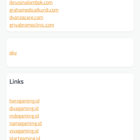
ibnusinalombok.com
grahamedicalkurdi.com
dyanzacare.com
griyabromoclinic.com
pkv
Links
herogaming.id
divagaming.id
indogaming.id
namagaming.id
vivagaming.id
startgaming.id