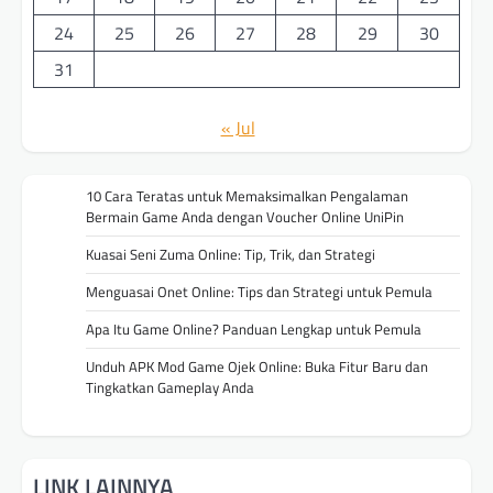
24
25
26
27
28
29
30
31
« Jul
10 Cara Teratas untuk Memaksimalkan Pengalaman
Bermain Game Anda dengan Voucher Online UniPin
Kuasai Seni Zuma Online: Tip, Trik, dan Strategi
Menguasai Onet Online: Tips dan Strategi untuk Pemula
Apa Itu Game Online? Panduan Lengkap untuk Pemula
Unduh APK Mod Game Ojek Online: Buka Fitur Baru dan
Tingkatkan Gameplay Anda
LINK LAINNYA