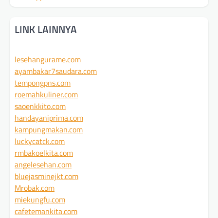
LINK LAINNYA
lesehangurame.com
ayambakar7saudara.com
tempongpns.com
roemahkuliner.com
saoenkkito.com
handayaniprima.com
kampungmakan.com
luckycatck.com
rmbakoelkita.com
angelesehan.com
bluejasminejkt.com
Mrobak.com
miekungfu.com
cafetemankita.com