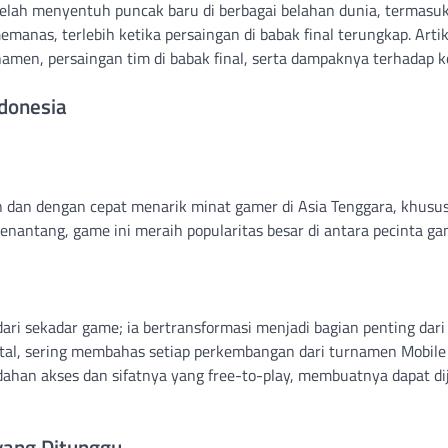
elah menyentuh puncak baru di berbagai belahan dunia, termasu
nas, terlebih ketika persaingan di babak final terungkap. Artike
men, persaingan tim di babak final, serta dampaknya terhadap k
ndonesia
 dan dengan cepat menarik minat gamer di Asia Tenggara, khusu
nantang, game ini meraih popularitas besar di antara pecinta ga
ari sekadar game; ia bertransformasi menjadi bagian penting dar
digital, sering membahas setiap perkembangan dari turnamen Mobil
dahan akses dan sifatnya yang free-to-play, membuatnya dapat d
yang Ditunggu