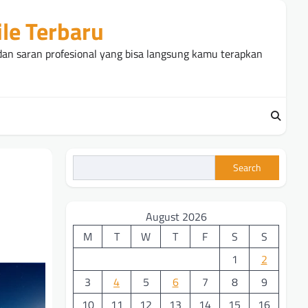
e Terbaru
 dan saran profesional yang bisa langsung kamu terapkan
Search
August 2026
M
T
W
T
F
S
S
1
2
3
4
5
6
7
8
9
10
11
12
13
14
15
16