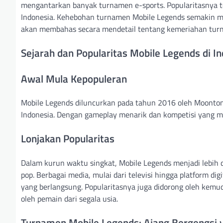
mengantarkan banyak turnamen e-sports. Popularitasnya t
Indonesia. Kehebohan turnamen Mobile Legends semakin mema
akan membahas secara mendetail tentang kemeriahan turna
Sejarah dan Popularitas Mobile Legends di I
Awal Mula Kepopuleran
Mobile Legends diluncurkan pada tahun 2016 oleh Moonton
Indonesia. Dengan gameplay menarik dan kompetisi yang me
Lonjakan Popularitas
Dalam kurun waktu singkat, Mobile Legends menjadi lebih d
pop. Berbagai media, mulai dari televisi hingga platform 
yang berlangsung. Popularitasnya juga didorong oleh kemu
oleh pemain dari segala usia.
Turnamen Mobile Legends: Ajang Bergengsi 