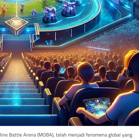
line Battle Arena (MOBA), telah menjadi fenomena global yang