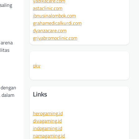
yadikacare.com
saling
astaclinic.com
ibnusinalombok.com
grahamedicalkurdi.com
dyanzacare.com
griyabromoclinic.com
 arena
litas
pkv
, dengan
Links
a dalam
herogaming.id
divagaming.id
indogaming.id
namagaming.id