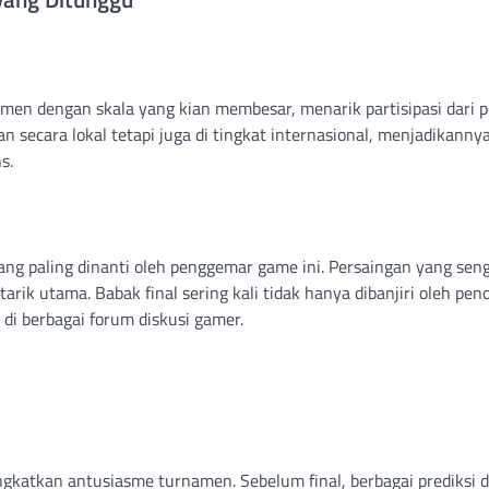
men dengan skala yang kian membesar, menarik partisipasi dari 
n secara lokal tetapi juga di tingkat internasional, menjadikanny
s.
ng paling dinanti oleh penggemar game ini. Persaingan yang seng
tarik utama. Babak final sering kali tidak hanya dibanjiri oleh pe
di berbagai forum diskusi gamer.
gkatkan antusiasme turnamen. Sebelum final, berbagai prediksi 