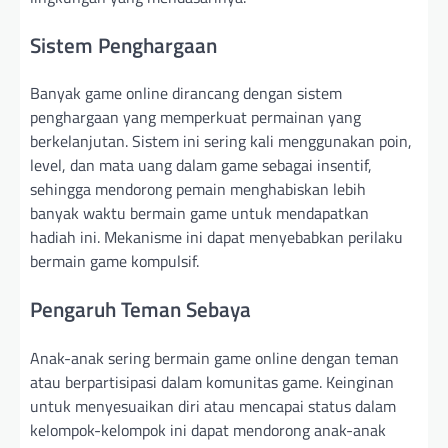
Sistem Penghargaan
Banyak game online dirancang dengan sistem
penghargaan yang memperkuat permainan yang
berkelanjutan. Sistem ini sering kali menggunakan poin,
level, dan mata uang dalam game sebagai insentif,
sehingga mendorong pemain menghabiskan lebih
banyak waktu bermain game untuk mendapatkan
hadiah ini. Mekanisme ini dapat menyebabkan perilaku
bermain game kompulsif.
Pengaruh Teman Sebaya
Anak-anak sering bermain game online dengan teman
atau berpartisipasi dalam komunitas game. Keinginan
untuk menyesuaikan diri atau mencapai status dalam
kelompok-kelompok ini dapat mendorong anak-anak