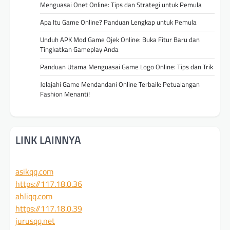
Menguasai Onet Online: Tips dan Strategi untuk Pemula
Apa Itu Game Online? Panduan Lengkap untuk Pemula
Unduh APK Mod Game Ojek Online: Buka Fitur Baru dan
Tingkatkan Gameplay Anda
Panduan Utama Menguasai Game Logo Online: Tips dan Trik
Jelajahi Game Mendandani Online Terbaik: Petualangan
Fashion Menanti!
LINK LAINNYA
asikqq.com
https://117.18.0.36
ahliqq.com
https://117.18.0.39
jurusqq.net