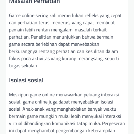
Masalah Perhatian
Game online sering kali memerlukan refleks yang cepat
dan perhatian terus-menerus, yang dapat membuat
pemain lebih rentan mengalami masalah terkait
perhatian. Penelitian menunjukkan bahwa bermain
game secara berlebihan dapat menyebabkan
berkurangnya rentang perhatian dan kesulitan dalam
fokus pada aktivitas yang kurang merangsang, seperti
tugas sekolah.
Isolasi sosial
Meskipun game online menawarkan peluang interaksi
sosial, game online juga dapat menyebabkan isolasi
sosial. Anak-anak yang menghabiskan banyak waktu
bermain game mungkin mulai lebih menyukai interaksi
virtual dibandingkan komunikasi tatap muka. Pergeseran
ini dapat menghambat pengembangan keterampilan