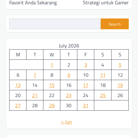
Favorit Anda Sekarang
Strategi untuk Gamer
Search
July 2026
M
T
W
T
F
S
S
1
2
3
4
5
6
7
8
9
10
11
12
13
14
15
16
17
18
19
20
21
22
23
24
25
26
27
28
29
30
31
« Jun