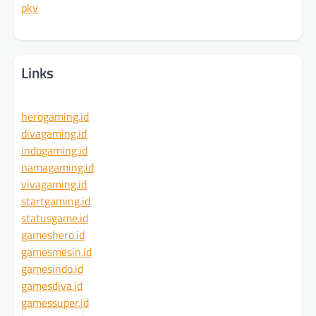
pkv
Links
herogaming.id
divagaming.id
indogaming.id
namagaming.id
vivagaming.id
startgaming.id
statusgame.id
gameshero.id
gamesmesin.id
gamesindo.id
gamesdiva.id
gamessuper.id