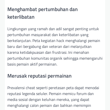
Menghambat pertumbuhan dan
keterlibatan
Lingkungan yang ramah dan adil sangat penting untuk
pertumbuhan masyarakat dan keterlibatan yang
berkelanjutan. Peta kegiatan hack menghalangi pemain
baru dari bergabung dan veteran dari melanjutkan
karena ketidakpuasan dan frustrasi. Ini menahan
pertumbuhan komunitas organik sehingga memengaruhi
basis pemain aktif permainan.
Merusak reputasi permainan
Prevalensi cheat seperti peretasan peta dapat menodai
reputasi legenda seluler. Pemain memicu forum dan
media sosial dengan keluhan mereka, yang dapat
menghalangi calon pemain dan bahkan memimpin