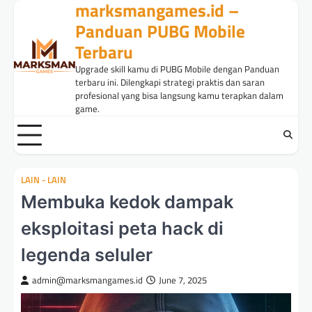
marksmangames.id –
Skip
to
Panduan PUBG Mobile
content
Terbaru
Upgrade skill kamu di PUBG Mobile dengan Panduan
terbaru ini. Dilengkapi strategi praktis dan saran
profesional yang bisa langsung kamu terapkan dalam
game.
LAIN - LAIN
Membuka kedok dampak
eksploitasi peta hack di
legenda seluler
admin@marksmangames.id
June 7, 2025