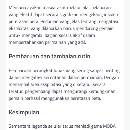
Memberdayakan masyarakat melalui alat pelaporan
yang efektif dapat secara signifikan mengekang insiden
peretasan peta. Pedoman yang jelas tentang mengatasi
eksploitasi yang dilaporkan harus mendorong pemain
untuk mengambil bagian secara aktif dalam
mempertahankan permainan yang adil.
Pembaruan dan tambalan rutin
Pembaruan perangkat lunak yang sering sangat penting
dalam mengatasi kerentanan dalam permainan. Dengan
menambal area eksploitasi yang diketahui secara
teratur, pengembang dapat mengurangi kemungkinan
pemain berhasil menggunakan peretasan peta.
Kesimpulan
Sementara legenda seluler terus menjadi game MOBA