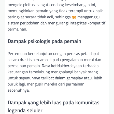
mengeksploitasi sangat condong keseimbangan ini,
memungkinkan pemain yang tidak terampil untuk naik
peringkat secara tidak adil, sehingga
qq
mengganggu
sistem perjodohan dan mengurangi integritas kompetitif
permainan.
Dampak psikologis pada pemain
Pertemuan berkelanjutan dengan peretas peta dapat
secara drastis berdampak pada pengalaman moral dan
permainan pemain. Rasa ketidakberdayaan terhadap
kecurangan terselubung menghalangi banyak orang
untuk sepenuhnya terlibat dalam gameplay atau, lebih
buruk lagi, mengusir mereka dari permainan
sepenuhnya.
Dampak yang lebih luas pada komunitas
legenda seluler