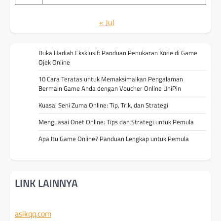
« Jul
Buka Hadiah Eksklusif: Panduan Penukaran Kode di Game
Ojek Online
10 Cara Teratas untuk Memaksimalkan Pengalaman
Bermain Game Anda dengan Voucher Online UniPin
Kuasai Seni Zuma Online: Tip, Trik, dan Strategi
Menguasai Onet Online: Tips dan Strategi untuk Pemula
Apa Itu Game Online? Panduan Lengkap untuk Pemula
LINK LAINNYA
asikqq.com