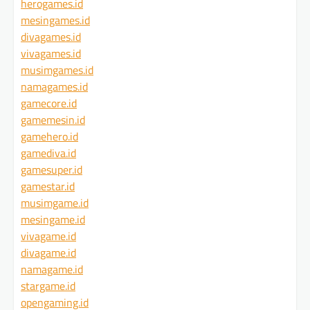
herogames.id
mesingames.id
divagames.id
vivagames.id
musimgames.id
namagames.id
gamecore.id
gamemesin.id
gamehero.id
gamediva.id
gamesuper.id
gamestar.id
musimgame.id
mesingame.id
vivagame.id
divagame.id
namagame.id
stargame.id
opengaming.id