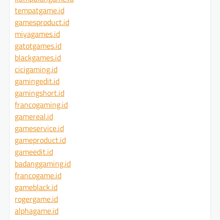
tempatgame.id
gamesproduct.id
miyagames.id
gatotgames.id
blackgames.id
cicigaming.id
gamingedit.id
gamingshort.id
francogaming.id
gamereal.id
gameservice.id
gameproduct.id
gameedit.id
badanggaming.id
francogame.id
gameblack.id
rogergame.id
alphagame.id