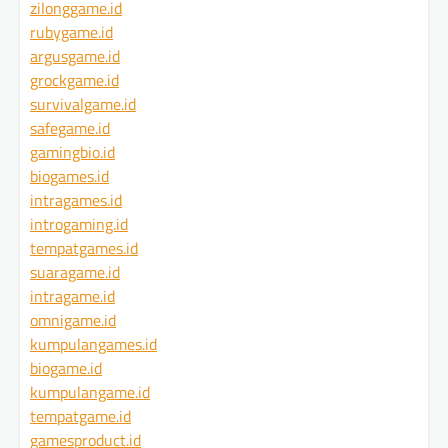
zilonggame.id
rubygame.id
argusgame.id
grockgame.id
survivalgame.id
safegame.id
gamingbio.id
biogames.id
intragames.id
introgaming.id
tempatgames.id
suaragame.id
intragame.id
omnigame.id
kumpulangames.id
biogame.id
kumpulangame.id
tempatgame.id
gamesproduct.id