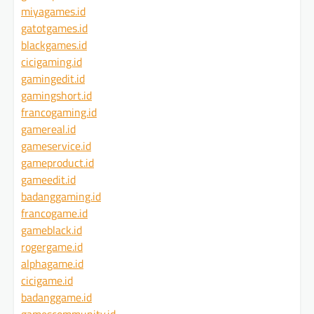
miyagames.id
gatotgames.id
blackgames.id
cicigaming.id
gamingedit.id
gamingshort.id
francogaming.id
gamereal.id
gameservice.id
gameproduct.id
gameedit.id
badanggaming.id
francogame.id
gameblack.id
rogergame.id
alphagame.id
cicigame.id
badanggame.id
gamescommunity.id