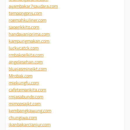
ayambakar7saudara.com
tempongpns.com
roemahkuliner.com
saoenkkito.com
handayaniprima.com
kampungmakan.com
luckycatck.com
rmbakoelkita.com
angelesehan.com
bluejasminejkt.com
Mrobak.com
miekungfu.com
cafetemankita.com
rmjasabundo.com
mimoosajkt.com
kembangkawung.com
chungiwa.com
ikanbakarcianjur.com