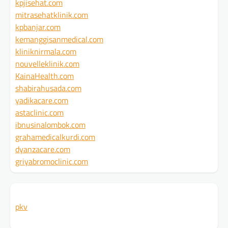
kpjisehat.com
mitrasehatklinik.com
kpbanjar.com
kemanggisanmedical.com
kliniknirmala.com
nouvelleklinik.com
KainaHealth.com
shabirahusada.com
yadikacare.com
astaclinic.com
ibnusinalombok.com
grahamedicalkurdi.com
dyanzacare.com
griyabromoclinic.com
pkv