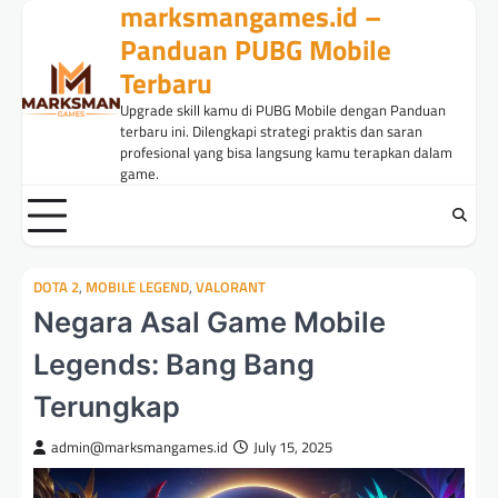
marksmangames.id –
Skip
to
Panduan PUBG Mobile
content
Terbaru
Upgrade skill kamu di PUBG Mobile dengan Panduan
terbaru ini. Dilengkapi strategi praktis dan saran
profesional yang bisa langsung kamu terapkan dalam
game.
DOTA 2
,
MOBILE LEGEND
,
VALORANT
Negara Asal Game Mobile
Legends: Bang Bang
Terungkap
admin@marksmangames.id
July 15, 2025