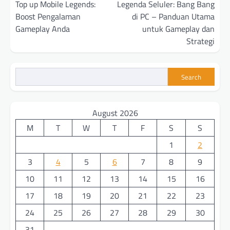
navigation
Top up Mobile Legends:
Legenda Seluler: Bang Bang
Boost Pengalaman
di PC – Panduan Utama
Gameplay Anda
untuk Gameplay dan
Strategi
Search
August 2026
M
T
W
T
F
S
S
1
2
3
4
5
6
7
8
9
10
11
12
13
14
15
16
17
18
19
20
21
22
23
24
25
26
27
28
29
30
31