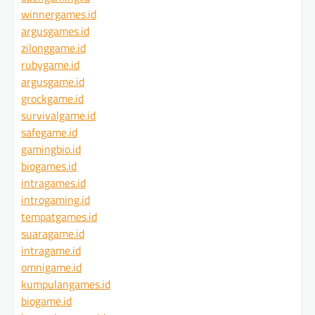
winnergames.id
argusgames.id
zilonggame.id
rubygame.id
argusgame.id
grockgame.id
survivalgame.id
safegame.id
gamingbio.id
biogames.id
intragames.id
introgaming.id
tempatgames.id
suaragame.id
intragame.id
omnigame.id
kumpulangames.id
biogame.id