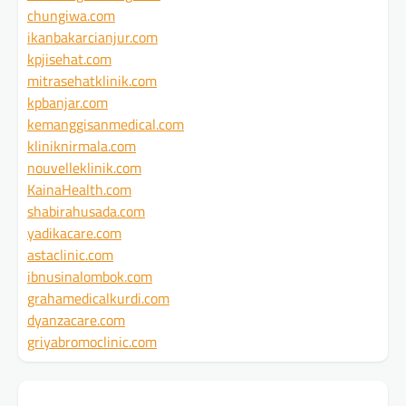
chungiwa.com
ikanbakarcianjur.com
kpjisehat.com
mitrasehatklinik.com
kpbanjar.com
kemanggisanmedical.com
kliniknirmala.com
nouvelleklinik.com
KainaHealth.com
shabirahusada.com
yadikacare.com
astaclinic.com
ibnusinalombok.com
grahamedicalkurdi.com
dyanzacare.com
griyabromoclinic.com