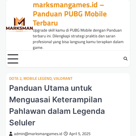
marksmangames.id –
Skip
to
Panduan PUBG Mobile
content
Terbaru
Upgrade skill kamu di PUBG Mobile dengan Panduan
terbaru ini. Dilengkapi strategi praktis dan saran
profesional yang bisa langsung kamu terapkan dalam
game.
DOTA 2
,
MOBILE LEGEND
,
VALORANT
Panduan Utama untuk
Menguasai Keterampilan
Pahlawan dalam Legenda
Seluler
admin@marksmangames.id
April 5, 2025