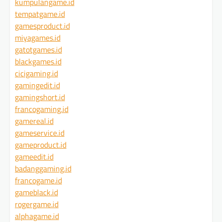
kumpulangame.id
tempatgame.id
gamesproduct.id
miyagames.id
gatotgames.id
blackgames.id
cicigaming.id
gamingedit.id
gamingshort.id
francogaming.id
gamereal.id
gameservice.id
gameproduct.id
gameedit.id
badanggaming.id
francogame.id
gameblack.id
rogergame.id
alphagame.id