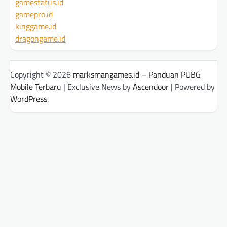
gamestatus.id
gamepro.id
kinggame.id
dragongame.id
Copyright © 2026
marksmangames.id – Panduan PUBG
Mobile Terbaru
| Exclusive News by
Ascendoor
| Powered by
WordPress
.