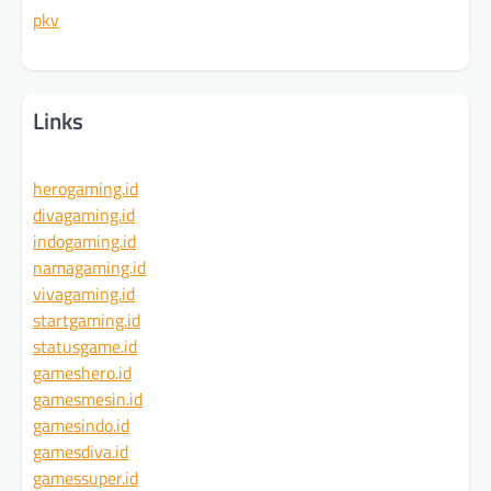
pkv
Links
herogaming.id
divagaming.id
indogaming.id
namagaming.id
vivagaming.id
startgaming.id
statusgame.id
gameshero.id
gamesmesin.id
gamesindo.id
gamesdiva.id
gamessuper.id