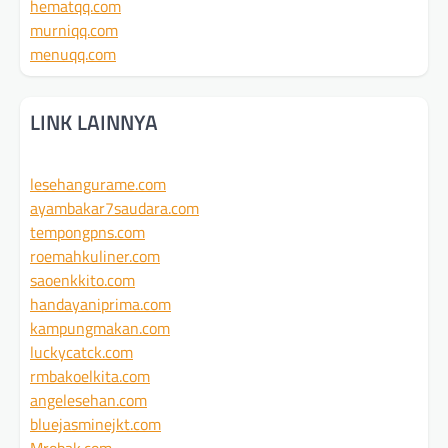
hematqq.com
murniqq.com
menuqq.com
LINK LAINNYA
lesehangurame.com
ayambakar7saudara.com
tempongpns.com
roemahkuliner.com
saoenkkito.com
handayaniprima.com
kampungmakan.com
luckycatck.com
rmbakoelkita.com
angelesehan.com
bluejasminejkt.com
Mrobak.com