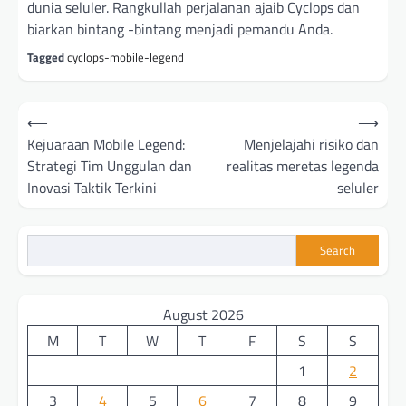
dunia seluler. Rangkullah perjalanan ajaib Cyclops dan
biarkan bintang -bintang menjadi pemandu Anda.
Tagged
cyclops-mobile-legend
Post
⟵
⟶
navigation
Kejuaraan Mobile Legend:
Menjelajahi risiko dan
Strategi Tim Unggulan dan
realitas meretas legenda
Inovasi Taktik Terkini
seluler
Search
August 2026
M
T
W
T
F
S
S
1
2
3
4
5
6
7
8
9