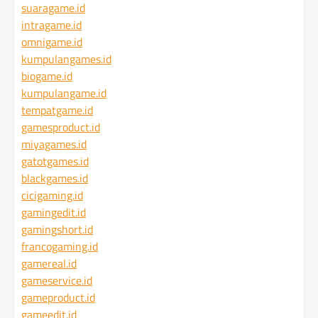
suaragame.id
intragame.id
omnigame.id
kumpulangames.id
biogame.id
kumpulangame.id
tempatgame.id
gamesproduct.id
miyagames.id
gatotgames.id
blackgames.id
cicigaming.id
gamingedit.id
gamingshort.id
francogaming.id
gamereal.id
gameservice.id
gameproduct.id
gameedit.id