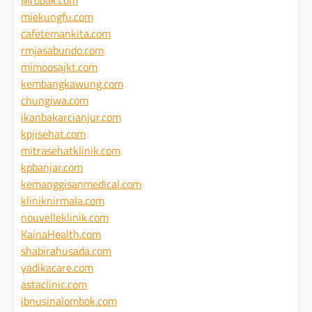
miekungfu.com
cafetemankita.com
rmjasabundo.com
mimoosajkt.com
kembangkawung.com
chungiwa.com
ikanbakarcianjur.com
kpjisehat.com
mitrasehatklinik.com
kpbanjar.com
kemanggisanmedical.com
kliniknirmala.com
nouvelleklinik.com
KainaHealth.com
shabirahusada.com
yadikacare.com
astaclinic.com
ibnusinalombok.com