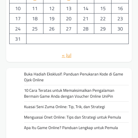
10
11
12
13
14
15
16
17
18
19
20
21
22
23
24
25
26
27
28
29
30
31
« Jul
Buka Hadiah Eksklusif: Panduan Penukaran Kode di Game
Ojek Online
10 Cara Teratas untuk Memaksimalkan Pengalaman
Bermain Game Anda dengan Voucher Online UniPin
Kuasai Seni Zuma Online: Tip, Trik, dan Strategi
Menguasai Onet Online: Tips dan Strategi untuk Pemula
Apa Itu Game Online? Panduan Lengkap untuk Pemula