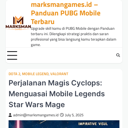
marksmangames.id –
Skip
to
Panduan PUBG Mobile
content
Terbaru
Upgrade skill kamu di PUBG Mobile dengan Panduan
terbaru ini. Dilengkapi strategi praktis dan saran
profesional yang bisa langsung kamu terapkan dalam
game.
DOTA 2
,
MOBILE LEGEND
,
VALORANT
Perjalanan Magis Cyclops:
Menguasai Mobile Legends
Star Wars Mage
admin@marksmangames.id
July 5, 2025