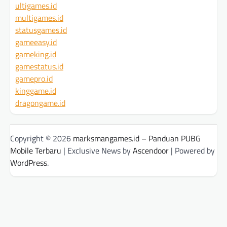
ultigames.id
multigames.id
statusgames.id
gameeasy.id
gameking.id
gamestatus.id
gamepro.id
kinggame.id
dragongame.id
Copyright © 2026
marksmangames.id – Panduan PUBG
Mobile Terbaru
| Exclusive News by
Ascendoor
| Powered by
WordPress
.