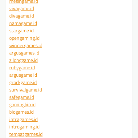
mesingame.id
vivagame.id
divagame.id
namagame.id
stargame.id
opengaming.id
winnergames.id
argusgames.id
zilonggame.id
rubygame.id
argusgame.id
grockgame.id
survivalgame.id
safegame.id
gamingbio.id
biogames.id
intragames.id
introgaming.id
tempatgames.id