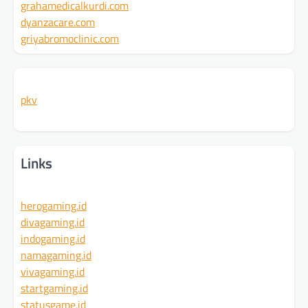
grahamedicalkurdi.com
dyanzacare.com
griyabromoclinic.com
pkv
Links
herogaming.id
divagaming.id
indogaming.id
namagaming.id
vivagaming.id
startgaming.id
statusgame.id