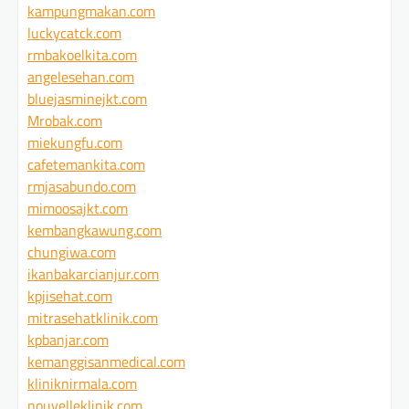
kampungmakan.com
luckycatck.com
rmbakoelkita.com
angelesehan.com
bluejasminejkt.com
Mrobak.com
miekungfu.com
cafetemankita.com
rmjasabundo.com
mimoosajkt.com
kembangkawung.com
chungiwa.com
ikanbakarcianjur.com
kpjisehat.com
mitrasehatklinik.com
kpbanjar.com
kemanggisanmedical.com
kliniknirmala.com
nouvelleklinik.com