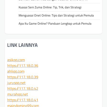
Kuasai Seni Zuma Online: Tip, Trik, dan Strategi
Menguasai Onet Online: Tips dan Strategi untuk Pemula
Apa Itu Game Online? Panduan Lengkap untuk Pemula
LINK LAINNYA
asikqq.com
https://117.18.0.36
ahliqq.com
https://117.18.0.39
jurusqq.net
https://117.18.0.42
murahqq.net
https://117.18.0.41
maindomino99.com