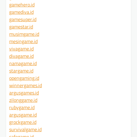
gamehero.id
gamediva.id
gamesuper.id
gamestar.id
musimgame.id
mesingame.id
vivagame.id
divagame.id
namagame.id
stargame.id
opengaming.id
winnergames.id
argusgames.id
zilonggame.id
rubygame.id
argusgame.id
grockgame.id
survivalgame.id
safegame.id