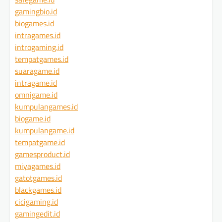
gamingbio.id
biogames.id
intragames.id
introgaming.id
tempatgames.id
suaragame.id
intragame.id
omnigame.id
kumpulangames.id
biogame.id
kumpulangame.id
tempatgame.id
gamesproduct.id
miyagames.id
gatotgames.id
blackgames.id
cicigaming.id
gamingedit.id