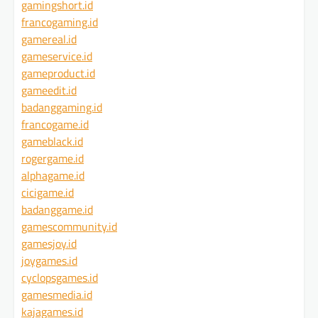
gamingshort.id
francogaming.id
gamereal.id
gameservice.id
gameproduct.id
gameedit.id
badanggaming.id
francogame.id
gameblack.id
rogergame.id
alphagame.id
cicigame.id
badanggame.id
gamescommunity.id
gamesjoy.id
joygames.id
cyclopsgames.id
gamesmedia.id
kajagames.id