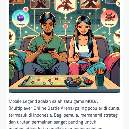
Mobile Legend adalah salah satu game MOBA
(Multiplayer Online Battle Arena) paling populer di dunia,
termasuk di Indonesia. Bagi pemula, memahami strategi
dan urutan permainan sangat penting untuk
meningkatkan keterampilan dan memenangkan