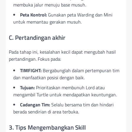
membuka jalur menuju base musuh.
Peta Kontrol:
Gunakan peta Warding dan Mini
untuk memantau gerakan musuh.
C. Pertandingan akhir
Pada tahap ini, kesalahan kecil dapat mengubah hasil
pertandingan. Fokus pada:
TIMFIGHT:
Bergabunglah dalam pertempuran tim
dan manfaatkan posisi dengan baik.
Tujuan:
Prioritaskan membunuh Lord atau
mengambil Turtle untuk mendapatkan keuntungan.
Cadangan Tim:
Selalu bersama tim dan hindari
berada sendirian di area terbuka.
3. Tips Mengembangkan Skill