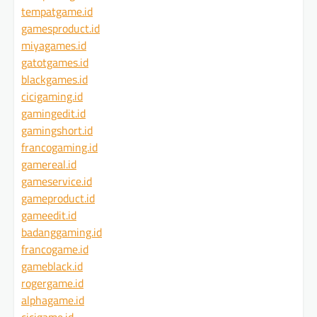
tempatgame.id
gamesproduct.id
miyagames.id
gatotgames.id
blackgames.id
cicigaming.id
gamingedit.id
gamingshort.id
francogaming.id
gamereal.id
gameservice.id
gameproduct.id
gameedit.id
badanggaming.id
francogame.id
gameblack.id
rogergame.id
alphagame.id