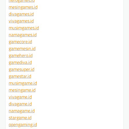
herogames.id
mesingames.id
divagames.id
vivagames.id
musimgames.id
namagames.id
gamecore.id
gamemesin.id
gamehero.id
gamediva.id
gamesuper.id
gamestar.id
musimgame.id
mesingame.id
vivagame.id
divagame.id
namagame.id
stargame.id
opengaming.id