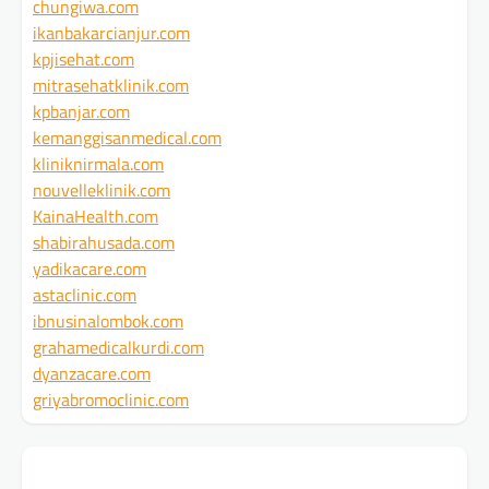
chungiwa.com
ikanbakarcianjur.com
kpjisehat.com
mitrasehatklinik.com
kpbanjar.com
kemanggisanmedical.com
kliniknirmala.com
nouvelleklinik.com
KainaHealth.com
shabirahusada.com
yadikacare.com
astaclinic.com
ibnusinalombok.com
grahamedicalkurdi.com
dyanzacare.com
griyabromoclinic.com