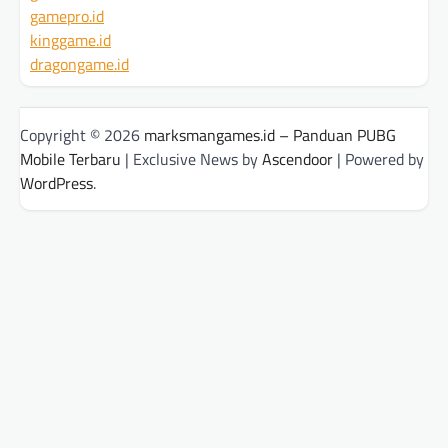
gamepro.id
kinggame.id
dragongame.id
Copyright © 2026
marksmangames.id – Panduan PUBG
Mobile Terbaru
| Exclusive News by
Ascendoor
| Powered by
WordPress
.