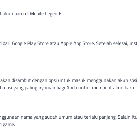
 akun baru di Mobile Legend:
ri Google Play Store atau Apple App Store. Setelah selesai, inst
Anda akan disambut dengan opsi untuk masuk menggunakan akun sos
ih opsi yang paling nyaman bagi Anda untuk membuat akun baru.
enggunaan nama yang sudah umum atau terlalu panjang. Selain itu
m game.