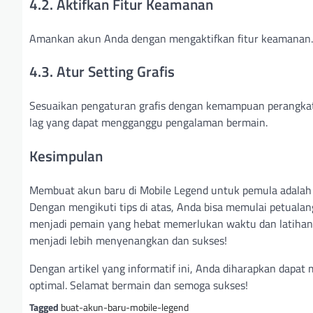
4.2. Aktifkan Fitur Keamanan
Amankan akun Anda dengan mengaktifkan fitur keamanan. In
4.3. Atur Setting Grafis
Sesuaikan pengaturan grafis dengan kemampuan perangkat
lag yang dapat mengganggu pengalaman bermain.
Kesimpulan
Membuat akun baru di Mobile Legend untuk pemula adala
Dengan mengikuti tips di atas, Anda bisa memulai petualang
menjadi pemain yang hebat memerlukan waktu dan latihan. 
menjadi lebih menyenangkan dan sukses!
Dengan artikel yang informatif ini, Anda diharapkan dapa
optimal. Selamat bermain dan semoga sukses!
Tagged
buat-akun-baru-mobile-legend