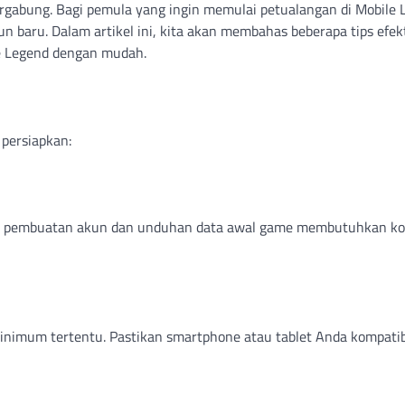
rgabung. Bagi pemula yang ingin memulai petualangan di Mobile 
baru. Dalam artikel ini, kita akan membahas beberapa tips efek
e Legend dengan mudah.
persiapkan:
oses pembuatan akun dan unduhan data awal game membutuhkan ko
inimum tertentu. Pastikan smartphone atau tablet Anda kompati