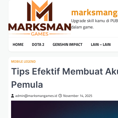
Skip
marksmanga
to
content
Upgrade skill kamu di PUB
dalam game.
HOME
DOTA 2
GENSHIN IMPACT
LAIN – LAIN
MOBILE LEGEND
Tips Efektif Membuat Ak
Pemula
admin@marksmangames.id
November 14, 2025