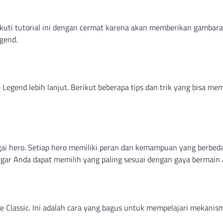
. Ikuti tutorial ini dengan cermat karena akan memberikan gambar
egend.
Legend lebih lanjut. Berikut beberapa tips dan trik yang bisa m
gai hero. Setiap hero memiliki peran dan kemampuan yang berbeda
gar Anda dapat memilih yang paling sesuai dengan gaya bermain 
Classic. Ini adalah cara yang bagus untuk mempelajari mekanis