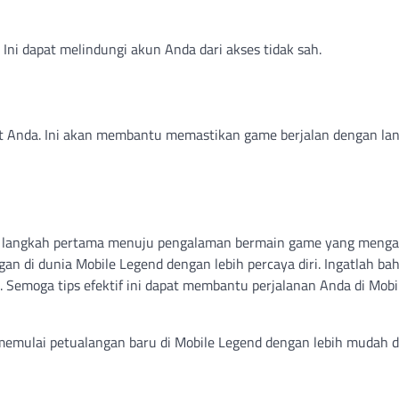
i dapat melindungi akun Anda dari akses tidak sah.
 Anda. Ini akan membantu memastikan game berjalan dengan lan
h langkah pertama menuju pengalaman bermain game yang menga
an di dunia Mobile Legend dengan lebih percaya diri. Ingatlah ba
Semoga tips efektif ini dapat membantu perjalanan Anda di Mobi
t memulai petualangan baru di Mobile Legend dengan lebih mudah 