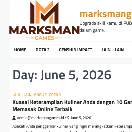
Skip
marksmanga
to
content
Upgrade skill kamu di PUB
dalam game.
HOME
DOTA 2
GENSHIN IMPACT
LAIN – LAIN
Day:
June 5, 2026
LAIN - LAIN
,
MOBILE LEGEND
Kuasai Keterampilan Kuliner Anda dengan 10 G
Memasak Online Terbaik
admin@marksmangames.id
June 5, 2026
Apakah Anda penggemar kuliner yang ingin meningkatkan keterampi