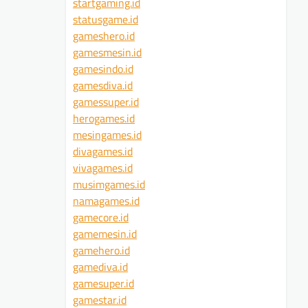
startgaming.id
statusgame.id
gameshero.id
gamesmesin.id
gamesindo.id
gamesdiva.id
gamessuper.id
herogames.id
mesingames.id
divagames.id
vivagames.id
musimgames.id
namagames.id
gamecore.id
gamemesin.id
gamehero.id
gamediva.id
gamesuper.id
gamestar.id