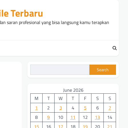
e Terbaru
 dan saran profesional yang bisa langsung kamu terapkan
Search
June 2026
M
T
W
T
F
S
S
1
2
3
4
5
6
7
8
9
10
11
12
13
14
15
16
17
18
19
20
21