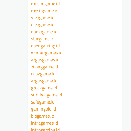
musimgame.id
mesingame.id
vivagame.id
divagame.id
namagame.id
stargame.id
opengaming.id
winnergames.id
argusgames.id
zilonggame.id
rubygame.id
argusgame.id
grockgame.id
survivalgame.id
safegame.id
gamingbio.id
biogames.id
intragames.id
introgaming.id