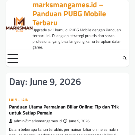
marksmangames.id –
Skip
to
Panduan PUBG Mobile
content
Terbaru
Upgrade skill kamu di PUBG Mobile dengan Panduan
terbaru ini. Dilengkapi strategi praktis dan saran
profesional yang bisa langsung kamu terapkan dalam
game.
Day:
June 9, 2026
LAIN - LAIN
Panduan Utama Permainan Biliar Online: Tip dan Trik
untuk Setiap Pemain
admin@marksmangames.id
June 9, 2026
Dalam beberapa tahun terakhir, permainan biliar online semakin