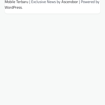
Mobile Terbaru
| Exclusive News by
Ascendoor
| Powered by
WordPress
.