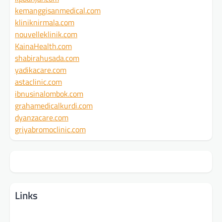
kemanggisanmedical.com
kliniknirmala.com
nouvelleklinik.com
KainaHealth.com
shabirahusada.com
yadikacare.com
astaclinic.com
ibnusinalombok.com
grahamedicalkurdi.com
dyanzacare.com
griyabromoclinic.com
Links