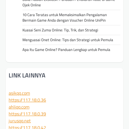
Ojek Online
10 Cara Teratas untuk Memaksimalkan Pengalaman
Bermain Game Anda dengan Voucher Online UniPin
Kuasai Seni Zuma Online: Tip, Trik, dan Strategi
Menguasai Onet Online: Tips dan Strategi untuk Pemula
Apa Itu Game Online? Panduan Lengkap untuk Pemula
LINK LAINNYA
asikqq.com
https://117.18.0.36
ahliqq.com
https://117.18.0.39
jurusqq.net
https://117.18.0.42