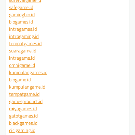
safegame.id
gamingbio.id
biogames.id
intragames.id
introgaming.id
tempatgames.id
suaragame.id
intragame.id
omnigame.id
kumpulangames.id
biogame.id
kumpulangame.id
tempatgame.id
gamesproduct.id
miyagames.id
gatotgames.id
blackgames.id
cicigaming.id