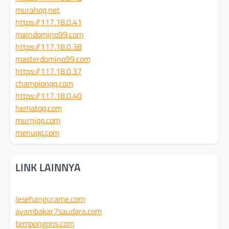
murahqq.net
https://117.18.0.41
maindomino99.com
https://117.18.0.38
masterdomino99.com
https://117.18.0.37
championqq.com
https://117.18.0.40
hematqq.com
murniqq.com
menuqq.com
LINK LAINNYA
lesehangurame.com
ayambakar7saudara.com
tempongpns.com